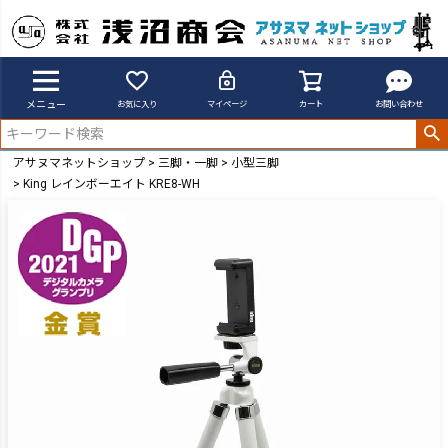
メニュー
お気に入り
マイページ
カート
お問い合わせ
アサヌマネットショップ
三脚・一脚
小型三脚
King レインボーエイト KRE8-WH