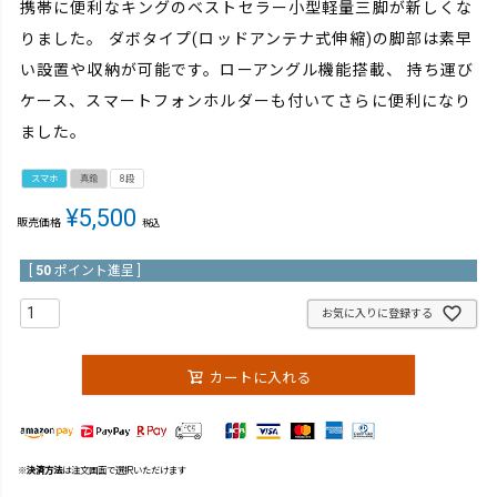
携帯に便利なキングのベストセラー小型軽量三脚が新しくな
りました。 ダボタイプ(ロッドアンテナ式伸縮)の脚部は素早
い設置や収納が可能です。ローアングル機能搭載、 持ち運び
ケース、スマートフォンホルダーも付いてさらに便利になり
ました。
スマホ
真鍮
8段
¥
5,500
販売価格
税込
[
50
ポイント進呈 ]
お気に入りに登録する
カートに入れる
※
決済方法
は注文画面で選択いただけます