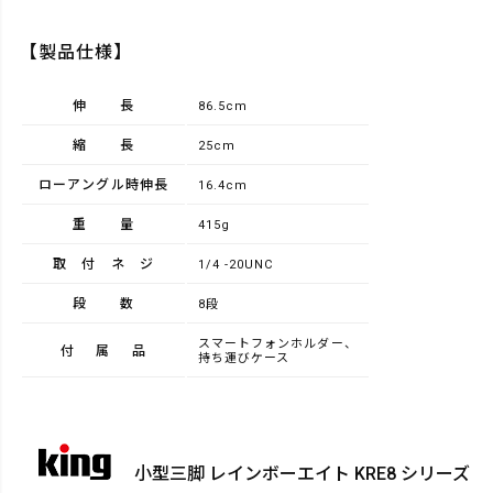
【製品仕様】
伸長
86.5cm
縮長
25cm
ローアングル時伸長
16.4cm
重量
415g
取付ネジ
1/4 -20UNC
段数
8段
スマートフォンホルダー、
付属品
持ち運びケース
小型三脚 レインボーエイト KRE8 シリーズ