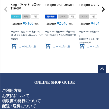
King ポケット10段 KP
Fotopro DIGI-204WH
Fotopro C-3i ブルー
T10-SV
スマホ
真鍮
10段
送料無料
アルミ
4段
アルミ
4段
¥
6,160
¥
2,640
¥
4,048
販売価格
販売価格
販売価格
税込
税込
税込
伸長63㎝ / 縮長16cm / 重量425g
伸長120㎝ / 縮長38㎝ / 重量570g
伸長130㎝ / 収納長42cm / 質量65
超小型でも伸長63㎝ 様々なシーンで
コスパの高さで人気の小型軽量三脚
g
大活躍！
お洒落でカラフル、使いやすさ抜
のカラー三脚
カートに入れる
カートに入れる
カートに入れる
ペー
ジト
ONLINE SHOP GUIDE
ップ
ご利用方法
へ
お支払について
領収書の発行について
配送 / 送料について