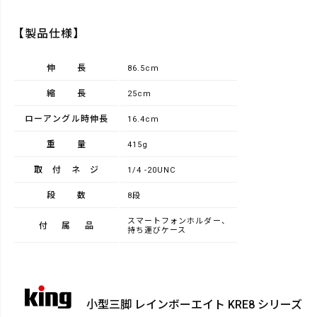
【製品仕様】
伸長
86.5cm
縮長
25cm
ローアングル時伸長
16.4cm
重量
415g
取付ネジ
1/4 -20UNC
段数
8段
スマートフォンホルダー、
付属品
持ち運びケース
小型三脚 レインボーエイト KRE8 シリーズ