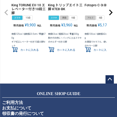
King TORUNE EV-10 エ
King トリップエイト三
Fotopro C-3i BK
レベーター付き10段三
脚 KTE8-BK
脚
スマホ
10段
スマホ
真鍮
8段
アルミ
4段
¥
9,900
¥
3,960
¥
5,170
販売価格
販売価格
販売価格
税込
税込
税込
伸長125㎝ / 収納長23.5cm / 重量67
伸長63㎝ / 縮長20㎝ / 重量330g
伸長130㎝ / 収納長42cm / 質量65
0g
旅行のお供に！バッグに入るスマホ
g
ギア式エレベーター付き10段三脚セ
のホルダー付き三脚
お洒落でカラフル、使いやすさ抜
ット
のカラー三脚
カートに入れる
カートに入れる
カートに入れる
ペー
ジト
ONLINE SHOP GUIDE
ップ
ご利用方法
へ
お支払について
領収書の発行について