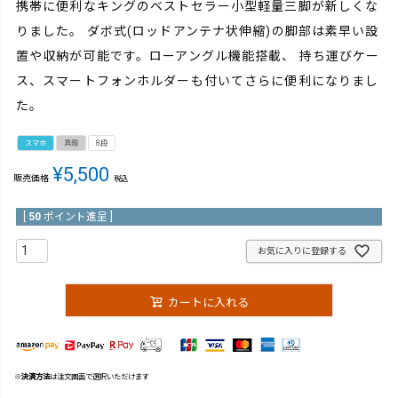
携帯に便利なキングのベストセラー小型軽量三脚が新しくな
りました。 ダボ式(ロッドアンテナ状伸縮)の脚部は素早い設
置や収納が可能です。ローアングル機能搭載、 持ち運びケー
ス、スマートフォンホルダーも付いてさらに便利になりまし
た。
スマホ
真鍮
8段
¥
5,500
販売価格
税込
[
50
ポイント進呈 ]
お気に入りに登録する
カートに入れる
※
決済方法
は注文画面で選択いただけます