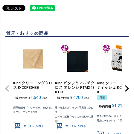
関連・おすすめ商品
King クリーニングクロ
King ピタッとマルチク
King クリーニング
ス K-CCP30-BE
ロス オレンジ PTMX48
ティッシュ KCTFSL-1
0 OR
0
¥
1,540
¥
2,200
除菌
販売価格
販売価格
税込
税込
¥
1,210
販売価格
税込
超極細繊維「ベリーマ®X」を使用し
重ねた生地がくっつく不思議なクロ
たクリーニングクロス
ス
携帯に便利な、スクリーン＆レン
カメラなど様々なものを包むのに便
専用のティッシュ 100枚入
利！
カートに入れる
カートに入れる