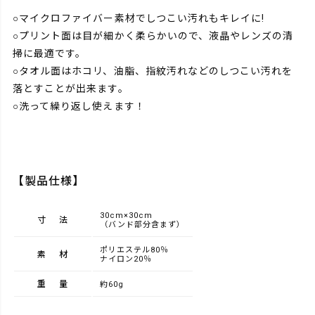
○マイクロファイバー素材でしつこい汚れもキレイに!
○プリント面は目が細かく柔らかいので、液晶やレンズの清
掃に最適です。
○タオル面はホコリ、油脂、指紋汚れなどのしつこい汚れを
落とすことが出来ます。
○洗って繰り返し使えます！
【製品仕様】
30cm×30cm
寸法
（バンド部分含まず）
ポリエステル80％
素材
ナイロン20％
重量
約60g