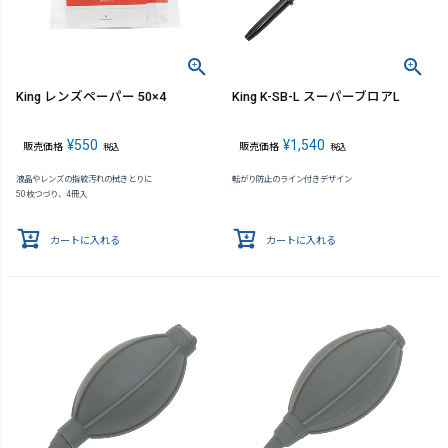
King レンズペーパー 50×4
King K-SB-L スーパーブロアL
¥
550
¥
1,540
販売価格
販売価格
税込
税込
液晶やレンズの指紋汚れの拭きとりに
転がり防止のライン付きデザイン
50枚つづり、4冊入
カートに入れる
カートに入れる