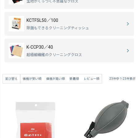
生地がくっつく不思議なクロス
KCTFSL50／100
除菌もできるクリーニングティッシュ
K-CCP30／40
超極細繊維のクリーニングクロス
並び替え
価格が安い順
価格が高い順
新着順
レビュー順
23
件中
1
-
23
件表示