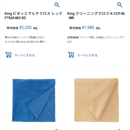
King ピタッとマルチクロス レッド
King クリーニングクロス K-CCP40
PTMX480 RD
-WR
¥
2,200
¥
1,980
販売価格
販売価格
税込
税込
重ねた生地がくっつく不思議なクロス
超極細繊維「ベリーマ®X」を使用したクリーニングク
カメラなど様々なものを包むのに便利！
ロス
カートに入れる
カートに入れる