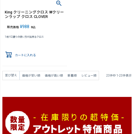
King クリーニングクロス Wクリー
ンラップ クロス CLOVER
¥
988
販売価格
税込
1枚で2通りの使い方が出来るクロス
カートに入れる
並び替え
価格が安い順
価格が高い順
新着順
レビュー順
23
件中
1
-
23
件表示