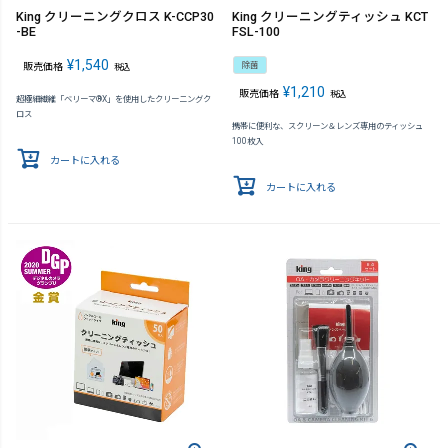
King クリーニングクロス K-CCP30
King クリーニングティッシュ KCT
-BE
FSL-100
¥
1,540
除菌
販売価格
税込
¥
1,210
販売価格
税込
超極細繊維「ベリーマ®X」を使用したクリーニングク
ロス
携帯に便利な、スクリーン＆レンズ専用のティッシュ
100枚入
カートに入れる
カートに入れる