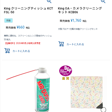
King クリーニングティッシュ KCT
King OA・カメラクリーニング
FSL-50
キット KCB06
¥
1,760
除菌
販売価格
税込
¥
660
販売価格
税込
大型ブロアー付属の本格クリーニングセット
携帯に便利な、スクリーン＆レンズ専用のティッシュ
50枚入
【在庫切れ】2026年9月上旬頃入荷予定
カートに入れる
カートに入れる