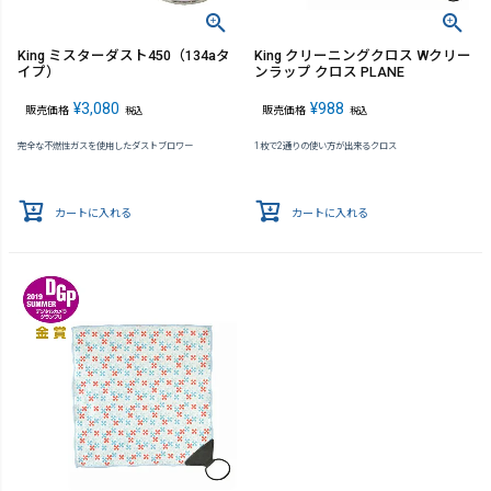
King ミスターダスト450（134aタ
King クリーニングクロス Wクリー
イプ）
ンラップ クロス PLANE
¥
3,080
¥
988
販売価格
販売価格
税込
税込
完全な不燃性ガスを使用したダストブロワー
1枚で2通りの使い方が出来るクロス
カートに入れる
カートに入れる