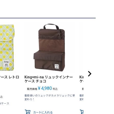
adケース レトロ
King×mi-na リュックインナー
King×mi-na リュ
ケース チョコ
ケース ベージュ
¥
4,980
¥
4,980
販売価格
税込
販売価格
税込
普段使いのリュックがカメラリュックに早
普段使いのリュックがカメ
税込
変わり！
変わり！
dケース
カートに入れる
カートに入れる