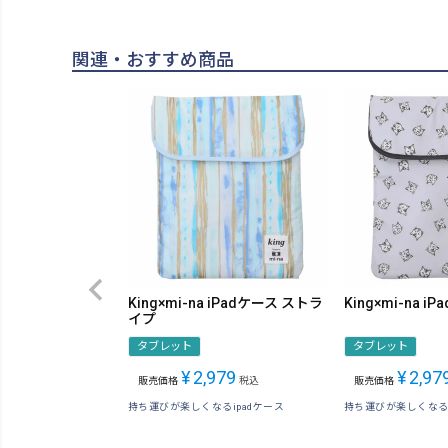
関連・おすすめ商品
King×mi-na iPadケース ストラ
King×mi-na i
イプ
タブレット
タブレット
¥
2,979
¥
2,97
販売価格
税込
販売価格
持ち運びが楽しくなるipadケース
持ち運びが楽しくなるi