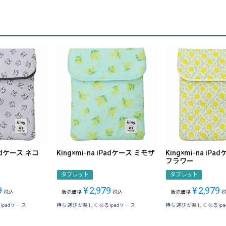
Padケース ネコ
King×mi-na iPadケース ミモザ
King×mi-na iP
フラワー
タブレット
タブレット
9
¥
2,979
¥
2,979
税込
販売価格
税込
販売価格
padケース
持ち運びが楽しくなるipadケース
持ち運びが楽しくなるipa