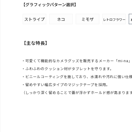
【グラフィックパターン選択】
ストライプ
ネコ
ミモザ
レトロフラワー
【主な特長】
・可愛くて機能的なカメラグッズを販売するメーカー「mi-na
・ふわふわのクッション材がタブレットを守ります。
・ビニールコーティングを施しており、水濡れや汚れに強い仕
・留めやすい幅広タイプのマジックテープを採用。
（しっかり深く留めることで蓋が浮かずホールド感が高まりま