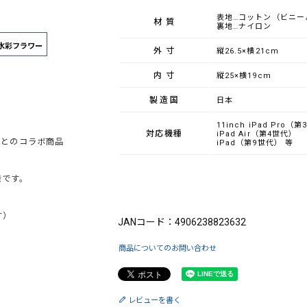
表地…コットン
（ビニー
材質
裏地…ナイロン
水彩フラワー
外寸
縦26.5×横21cm
内寸
縦25×横19cm
製造国
日本
11inch iPad Pro（
対応機種
iPad Air（第4世代）
」とのコラボ商品
iPad（第9世代） 等
様です。
ブランド：King（キング）×mi-na（ミーナ
す）
JANコード：4906238823632
商品についてのお問い合わせ
レビューを書く