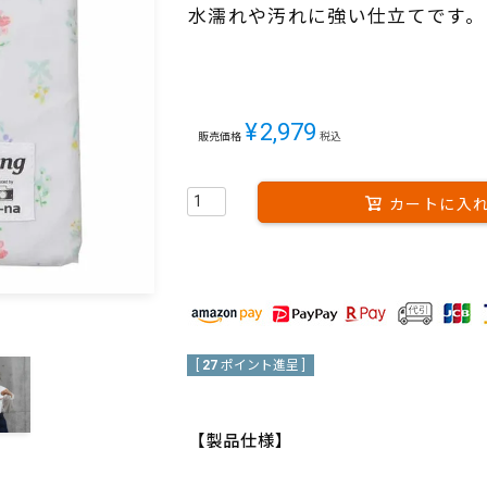
水濡れや汚れに強い仕立てです。
¥
2,979
販売価格
税込
カートに入
[
27
ポイント進呈 ]
【製品仕様】