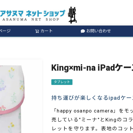
ページ
カート
お問い合わせ
検索
King×mi-na iPa
タブレット
持ち運びが楽しくなるipadケー
「happy osanpo came
売している"ミーナ"とKingの
レットを守ります。表地のコッ