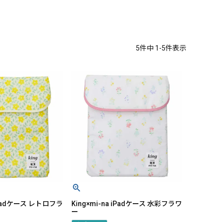
5
件中
1
-
5
件表示
 iPadケース レトロフラ
King×mi-na iPadケース 水彩フラワ
ー