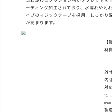
ふわふわのクッション材がタブレットを
ーティング加工されており、水濡れや汚
イプのマジックテープを採用。しっかり
が高まります。
【
材
裏
外寸
内寸
対
代）
iPa
製