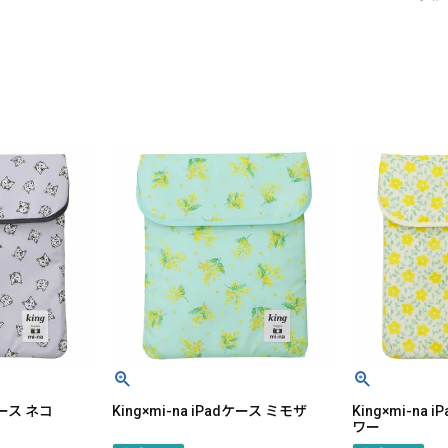
dケース ネコ
King×mi-na iPadケース ミモザ
King×mi-na
ワー