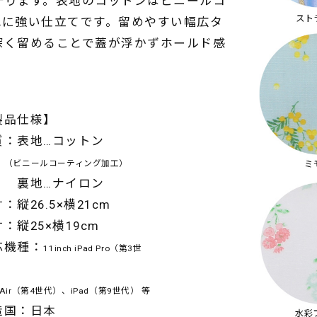
守ります。表地のコットンはビニールコ
れに強い仕立てです。留めやすい幅広タ
深く留めることで蓋が浮かずホールド感
製品仕様】
質：表地…コットン
（ビニールコーティング加工）
地…ナイロン
：縦26.5×横21cm
：縦25×横19cm
応機種：
11inch iPad Pro（第3世
、
d Air（第4世代）、iPad（第9世代） 等
造国：日本