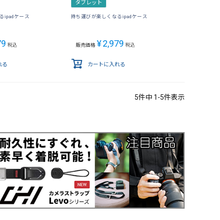
タブレット
ipadケース
持ち運びが楽しくなるipadケース
79
¥
2,979
税込
販売価格
税込
れる
カートに入れる
5
件中
1
-
5
件表示