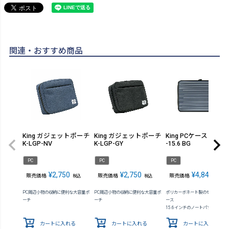
関連・おすすめ商品
King ガジェットポーチ
King ガジェットポーチ
King PCケース K-SCL
K-LGP-NV
K-LGP-GY
-15.6 BG
PC
PC
PC
¥
2,750
¥
2,750
¥
4,840
販売価格
販売価格
販売価格
税込
税込
税込
PC周辺小物の収納に便利な大容量ポ
PC周辺小物の収納に便利な大容量ポ
ポリカーボネート製のセミハード
ーチ
ーチ
ース
15.6インチのノートパソコンに対
カートに入れる
カートに入れる
カートに入れる