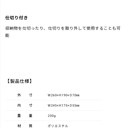
仕切り付き
収納物を仕切ったり、仕切りを取り外して使用することも可
能
【製品仕様】
外寸
W260×H190×D70㎜
内寸
W245×H175×D55㎜
重量
230g
材質
ポリエステル