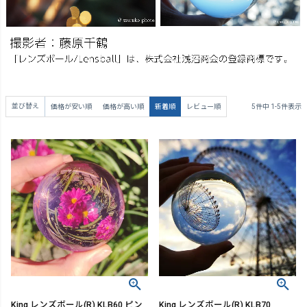
並び替え
価格が安い順
価格が高い順
新着順
レビュー順
5
件中
1
-
5
件表示
King レンズボール(R) KLB60 ピン
King レンズボール(R) KLB70