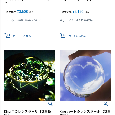
ク
¥
3,608
¥
5,170
販売価格
販売価格
税込
税込
カラーが入った特別仕様のレンズボール
King レンズボール®KLB70が再発売
カートに入れる
カートに入れる
King 星のレンズボール【数量限
King ハートのレンズボール 【数量