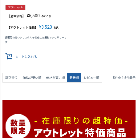
アウトレット
¥
5,500
［通常価格］
のところ
¥
3,520
【アウトレット価格】
税込
透明度の高いクリスタルを使用した撮影アクセサリーで
す
カートに入れる
並び替え
価格が安い順
価格が高い順
新着順
レビュー順
5
件中
1
-
5
件表示