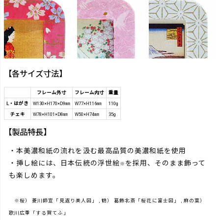
【各サイズ寸法】
フレーム外寸
フレーム内寸
重量
L・はがき
W130×H170×D9㎜
W77×H116㎜
110g
チェキ
W78×H101×D8㎜
W50×H74㎜
35g
【製品特長】
・本美濃和紙の流れを汲む最高品質の美濃和紙を使用
・挿し絵には、日本伝統の浮世絵
を採用、そのまま飾って
※
も楽しめます。
※桜） 菱川師宣「見返り美人図」 , 鶴） 葛飾北斎「桜花に富士図」 , 麻の葉）
歌川広重「する賀てふ」