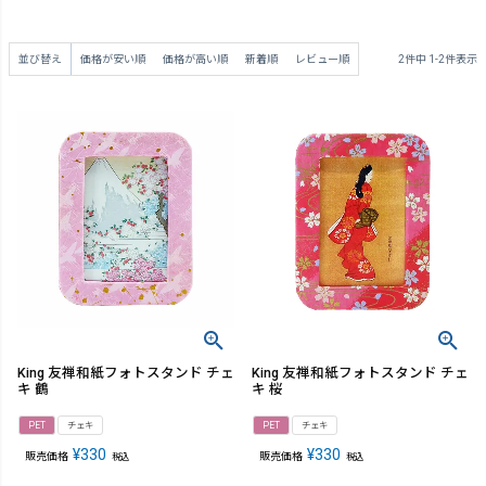
並び替え
価格が安い順
価格が高い順
新着順
レビュー順
2
件中
1
-
2
件表示
King 友禅和紙フォトスタンド チェ
King 友禅和紙フォトスタンド チェ
キ 鶴
キ 桜
PET
チェキ
PET
チェキ
¥
330
¥
330
販売価格
販売価格
税込
税込