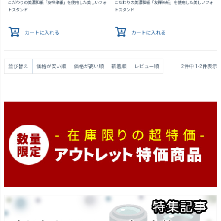
こだわりの美濃和紙「友禅染紙」を使用した美しいフォ
こだわりの美濃和紙「友禅染紙」を使用した美しいフォ
トスタンド
トスタンド
カートに入れる
カートに入れる
並び替え
価格が安い順
価格が高い順
新着順
レビュー順
2
件中
1
-
2
件表示