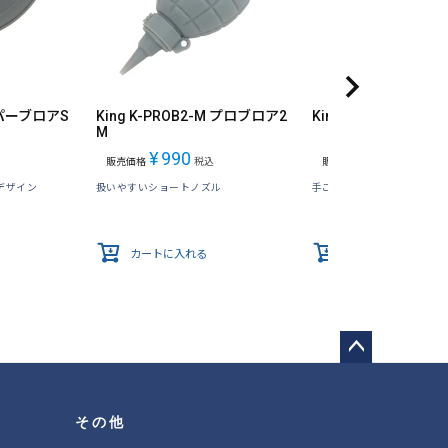
スーパーブロアS
King K-PROB2-M プロブロア2
King K-EB-M イー
M
¥
990
¥
990
販売価格
税込
販売価格
税込
デザイン
扱いやすいショートノズル
手ごろなサイズで携帯が容
カートに入れる
カートに入れる
ペー
ジト
ップ
その他
へ