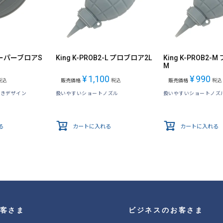
 スーパーブロアS
King K-PROB2-L プロブロア2L
King K-PROB2-
M
¥
1,100
¥
990
税込
販売価格
税込
販売価格
税込
付きデザイン
扱いやすいショートノズル
扱いやすいショートノズ
る
カートに入れる
カートに入れる
客さま
ビジネスのお客さま