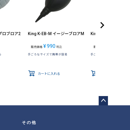
M プロブロア2
King K-EB-M イージーブロアM
King K-EB-S イー
¥
990
¥
880
販売価格
税込
販売価格
税込
ル
手ごろなサイズで携帯が容易
手ごろなサイズで携帯が容
カートに入れる
カートに入れる
ペー
ジト
ップ
その他
へ