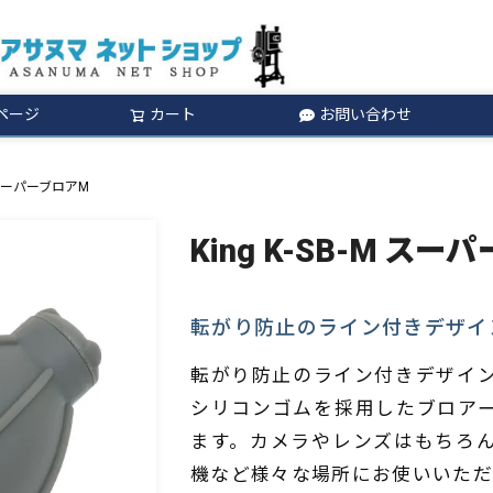
ページ
カート
お問い合わせ
検索
-M スーパーブロアM
King K-SB-M ス
転がり防止のライン付きデザイ
転がり防止のライン付きデザイ
シリコンゴムを採用したブロア
ます。カメラやレンズはもちろ
機など様々な場所にお使いいただ