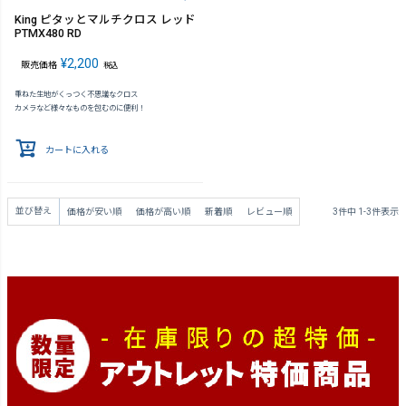
King ピタッとマルチクロス レッド
PTMX480 RD
¥
2,200
販売価格
税込
重ねた生地がくっつく不思議なクロス
カメラなど様々なものを包むのに便利！
カートに入れる
並び替え
価格が安い順
価格が高い順
新着順
レビュー順
3
件中
1
-
3
件表示