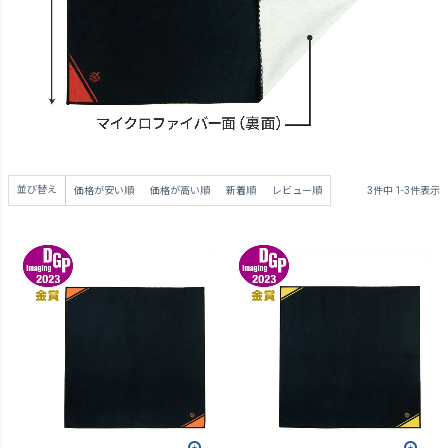
並び替え
価格が安い順
価格が高い順
新着順
レビュー順
3
件中
1
-
3
件表示