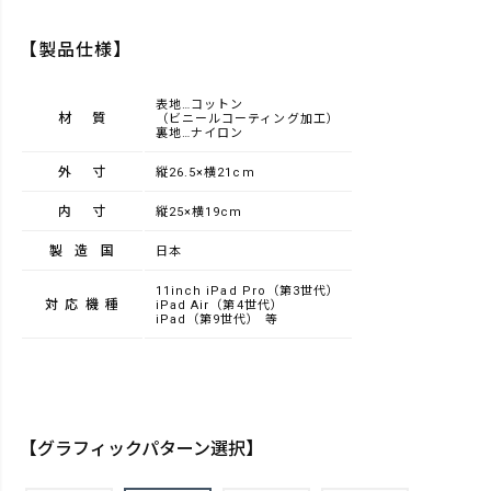
【製品仕様】
表地…コットン
材質
（ビニールコーティング加工）
裏地…ナイロン
外寸
縦26.5×横21cm
内寸
縦25×横19cm
製造国
日本
11inch iPad Pro（第3世代）
対応機種
iPad Air（第4世代）
iPad（第9世代） 等
【グラフィックパターン選択】