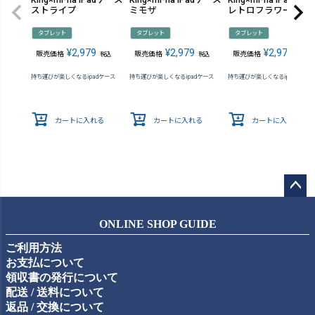
ストライプ
ミモザ
レトロフラワー
タブレット
タブレット
タブレット
¥
2,979
¥
2,979
¥
2,979
販売価格
販売価格
販売価格
税込
税込
税込
持ち運びが楽しくなるipadケース
持ち運びが楽しくなるipadケース
持ち運びが楽しくなるipadケース
カートに入れる
カートに入れる
カートに入れる
ペー
ジト
ONLINE SHOP GUIDE
ップ
ご利用方法
へ
お支払について
領収書の発行について
配送 / 送料について
返品 / 交換について