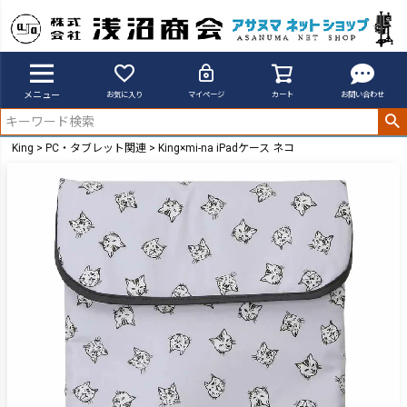
メニュー
お気に入り
マイページ
カート
お問い合わせ
King
PC・タブレット関連
King×mi-na iPadケース ネコ