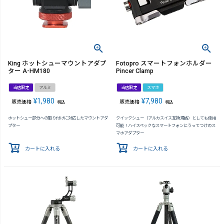
King ホットシューマウントアダプ
Fotopro スマートフォンホルダー
ター A-HM180
Pincer Clamp
当店限定
アルミ
当店限定
スマホ
¥
1,980
¥
7,980
販売価格
販売価格
税込
税込
ホットシュー部分への取り付けに対応したマウントアダ
クイックシュー（アルカスイス互換規格）としても使用
プター
可能！ハイスペックなスマートフォンにうってつけのス
マホアダプター
カートに入れる
カートに入れる