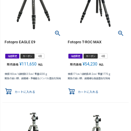
Fotopro EAGLE E9
Fotopro T-ROC MAX
当店限定
カーボン
4段
当店限定
カーボン
4段
¥
111,650
¥
54,230
販売価格
販売価格
税込
税込
伸長160㎝ / 収納長63.5㎝ / 重量4200ｇ
伸長171㎝ / 収納長48.2㎝ / 重量1770ｇ
剛性の高い脚、高精細・多機能なジンバル雲台を採用
剛性の高い脚、高精細な自由雲台を採用
カートに入れる
カートに入れる