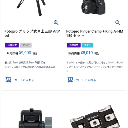
Fotopro グリップ式卓上三脚 ArtP
Fotopro Pincer Clamp + King A-HM
od
180 セット
当店限定
アルミ
当店限定
スマホ
¥
9,900
¥
8,019
販売価格
販売価格
税込
税込
最大高19㎝ / 収納高21.2㎝ / 重量325g
ホットシュー部分への取り付けに対応したマウントアダ
ミラーレスカメラ用に設計された高品質卓上三脚
プターとハイスペックなスマートフォンホルダーのセッ
ト
カートに入れる
カートに入れる