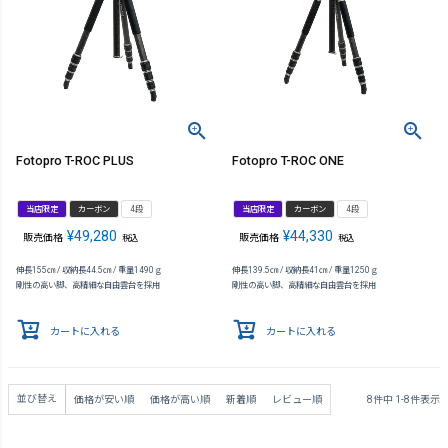
Fotopro T-ROC PLUS
Fotopro T-ROC ONE
当店限定
カーボン
4段
当店限定
カーボン
4段
¥
49,280
¥
44,330
販売価格
販売価格
税込
税込
伸長155㎝ / 収納長44.5㎝ / 重量1490ｇ
伸長139.5㎝ / 収納長41㎝ / 重量1250ｇ
剛性の高い脚、高精細な自由雲台を採用
剛性の高い脚、高精細な自由雲台を採用
カートに入れる
カートに入れる
並び替え
価格が安い順
価格が高い順
新着順
レビュー順
8
件中
1
-
8
件表示