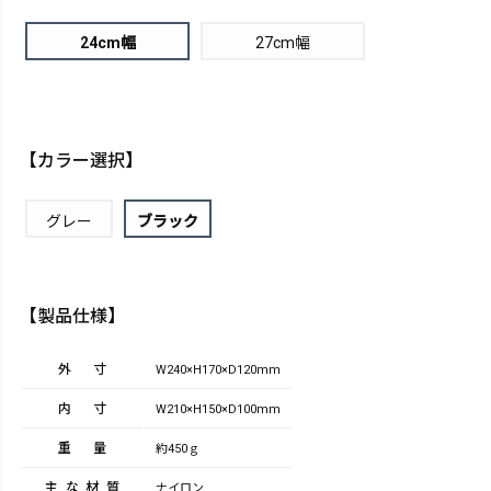
24cm幅
27cm幅
【カラー選択】
グレー
ブラック
【製品仕様】
外寸
W240×H170×D120mm
内寸
W210×H150×D100mm
重量
約450ｇ
主な材質
ナイロン