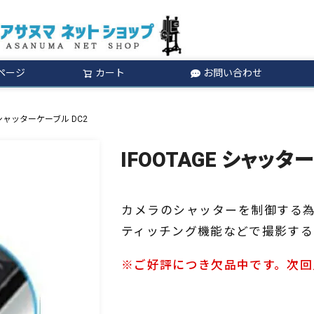
ページ
カート
お問い合わせ
検索
E シャッターケーブル DC2
IFOOTAGE シャッタ
カメラのシャッターを制御する為
ティッチング機能などで撮影する
※ご好評につき欠品中です。次回