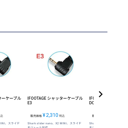
ッターケーブル
IFOOTAGE シャッターケーブル
IFOOTAGE シャッ
E3
DC0
¥
2,310
¥
2,310
税込
販売価格
税込
販売価格
税込
X2 MINI、スライド
Shark slider nano、X2 MINI、スライド
Shark slider nano、X2 
モジュール対応
モジュール対応