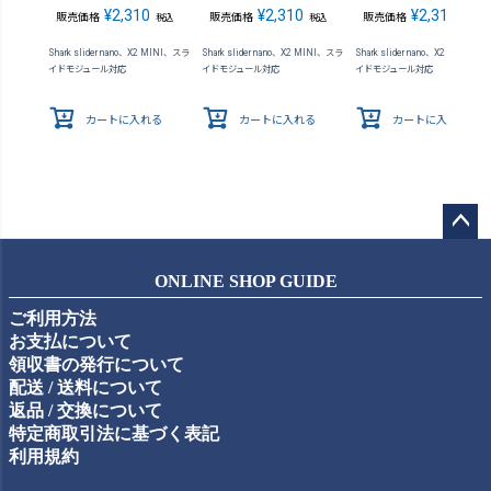
¥
2,310
¥
2,310
¥
2,310
販売価格
販売価格
販売価格
税込
税込
税込
Shark slider nano、X2 MINI、スラ
Shark slider nano、X2 MINI、スラ
Shark slider nano、X2 MINI、
イドモジュール対応
イドモジュール対応
イドモジュール対応
カートに入れる
カートに入れる
カートに入れる
ペー
ジト
ONLINE SHOP GUIDE
ップ
ご利用方法
へ
お支払について
領収書の発行について
配送 / 送料について
返品 / 交換について
特定商取引法に基づく表記
利用規約