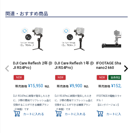
関連・おすすめ商品
DJI Care Reflesh 2年 (D
DJI Care Reflesh 1年 (D
IFOOTAGE Shark Slide
JI RS4Pro)
JI RS4Pro)
nano2 660
NEW
NEW
NEW
延長保証
¥
15,950
¥
9,900
¥
152,900
販売価格
販売価格
販売価格
税込
税込
税
DJI RS4Proに故障が発生したとき
DJI RS4Proに故障が発生したとき
IFOOTAGEの電動スライダー最新
に、少額の費用でリフレッシュ品と
に、少額の費用でリフレッシュ品と
デル！
交換することができる補償プラン
交換することができる補償プラン
【ロングバージョン】
（2年版）です
（1年版）です
カートに入れる
カートに入れる
カートに入れる