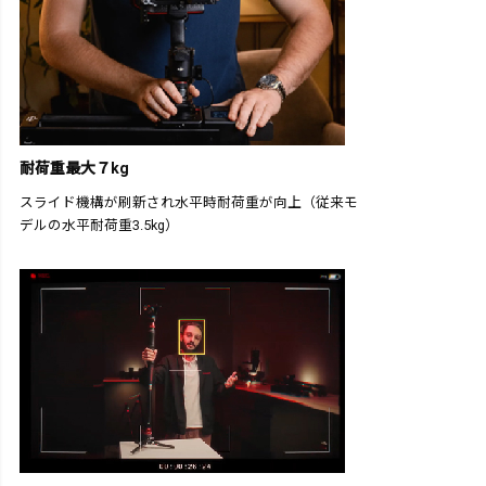
耐荷重最大７kg
スライド機構が刷新され水平時耐荷重が向上（従来モ
デルの水平耐荷重3.5kg）