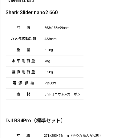
【製品仕様】
Shark Slider nano2 660
寸法
663×133×99mm
カメラ移動距離
433ｍｍ
重量
3.1kg
水平耐荷重
7kg
垂直耐荷重
3.5kg
電源供給
PD60W
素材
アルミニウム+カーボン
DJI RS4Pro（標準セット）
寸法
271×283×75mm（折りたたんだ状態）