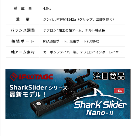
積載量
4.5kg
重量
ジンバル本体約1242g（グリップ、三脚を除く）
バランス調整
テフロン™加工の軸アーム、チルト軸延長
接続ポート
RSA通信ポート、充電ポート (USB-C)
軸アーム素材
カーボンファイバー製、テフロン™インターレイヤー