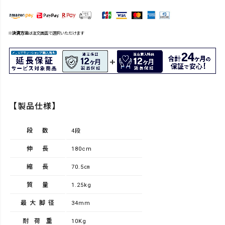
※
決済方法
は注文画面で選択いただけます
【製品仕様】
段数
4段
伸長
180cm
縮長
70.5㎝
質量
1.25kg
最大脚径
34mm
耐荷重
10Kg