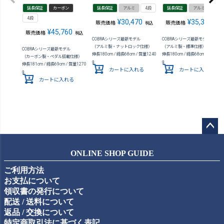
延長保証
カーボン
延長保証
アルミ
4段
延長保証
アルミ
4段
4段
¥
30,470
¥
35,310
販売価格
販売価格
税込
税込
¥
45,760
販売価格
税込
COBRAシリーズ最新モデル
COBRAシリーズ最新モデル
（アルミ製・ナットロック仕様）
（アルミ製・標準仕様）
COBRAシリーズ最新モデル
伸長180cm / 縮長68cm / 質量1240
伸長180cm / 縮長68cm / 質量127
（カーボン製・ペダル搭載仕様）
g
g
伸長181cm / 縮長69cm / 質量1270
カートに入れる
カートに入れる
g
カートに入れる
ペー
ジト
ONLINE SHOP GUIDE
ップ
ご利用方法
へ
お支払について
領収書の発行について
配送 / 送料について
返品 / 交換について
特定商取引法に基づく表記