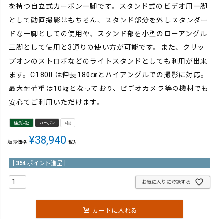
を持つ自立式カーボン一脚です。スタンド式のビデオ用一脚
として動画撮影はもちろん、スタンド部分を外しスタンダー
ドな一脚としての使用や、スタンド部を小型のローアングル
三脚として使用と3通りの使い方が可能です。また、クリッ
プオンのストロボなどのライトスタンドとしても利用が出来
ます。C180II は伸長180㎝とハイアングルでの撮影に対応。
最大耐荷重は10㎏となっており、ビデオカメラ等の機材でも
安心てご利用いただけます。
延長保証
カーボン
4段
¥
38,940
販売価格
税込
[
354
ポイント進呈 ]
お気に入りに登録する
カートに入れる