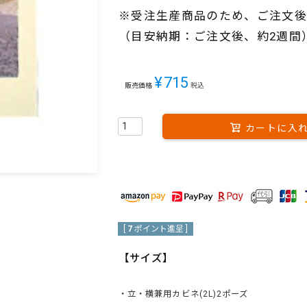
※受注生産商品のため、ご注文後
（目安納期：ご注文後、約2週間
¥
715
販売価格
税込
カートに入
[
7
ポイント進呈 ]
【サイズ】
・立・横兼用カビネ(2L)2ポーズ