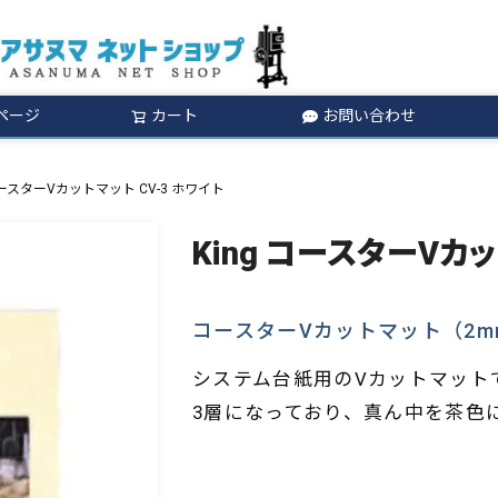
ページ
カート
お問い合わせ
検索
 コースターVカットマット CV-3 ホワイト
King コースターVカッ
コースターVカットマット（2m
システム台紙用のVカットマット
3層になっており、真ん中を茶色