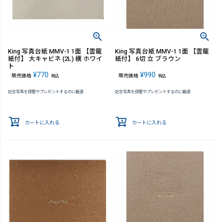
King 写真台紙 MMV-1 1面 【雲龍
King 写真台紙 MMV-1 1面 【雲龍
紙付】 大キャビネ (2L) 横 ホワイ
紙付】 6切 立 ブラウン
ト
¥
770
¥
990
販売価格
販売価格
税込
税込
記念写真を保管やプレゼントするのに最適
記念写真を保管やプレゼントするのに最適
カートに入れる
カートに入れる