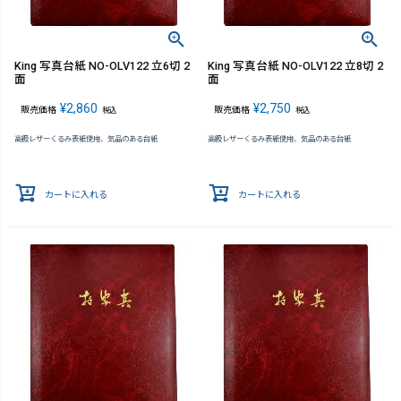
King 写真台紙 NO-OLV122 立6切 2
King 写真台紙 NO-OLV122 立8切 2
面
面
¥
2,860
¥
2,750
販売価格
販売価格
税込
税込
高級レザーくるみ表紙使用、気品のある台紙
高級レザーくるみ表紙使用、気品のある台紙
カートに入れる
カートに入れる