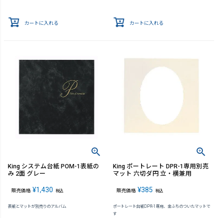
カートに入れる
カートに入れる
King システム台紙 POM-1表紙の
King ポートレート DPR-1専用別売
み 2面 グレー
マット 六切ダ円 立・横兼用
¥
1,430
¥
385
販売価格
販売価格
税込
税込
表紙とマットが別売りのアルバム
ポートレート台紙DPR-1専用、金ふちのついたマットで
す