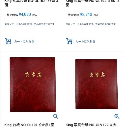
King 写真台紙 NO-OL102 立6切 3
King 写真台紙 NO-OL102 立8切 3
面
面
¥
4,070
¥
3,740
販売価格
販売価格
税込
税込
高級レザーくるみ表紙使用、気品のある台紙です
高級レザーくるみ表紙使用、気品のある台紙です
カートに入れる
カートに入れる
King 台紙 NO-OL101 立8切 1面
King 写真台紙 NO-OLV122 立大