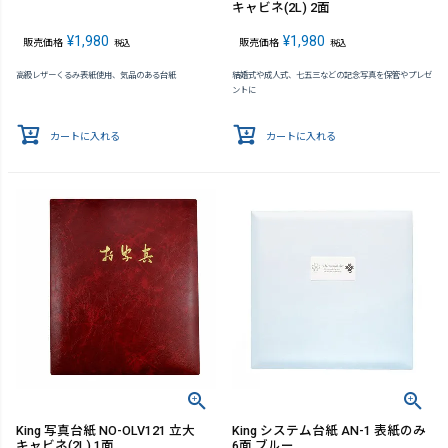
キャビネ(2L) 2面
¥
1,980
¥
1,980
販売価格
販売価格
税込
税込
高級レザーくるみ表紙使用、気品のある台紙
結婚式や成人式、七五三などの記念写真を保管やプレゼ
ントに
カートに入れる
カートに入れる
King 写真台紙 NO-OLV121 立大
King システム台紙 AN-1 表紙のみ
キャビネ(2L) 1面
6面 ブルー