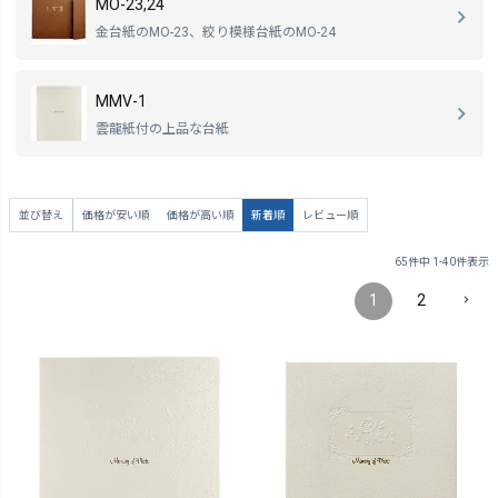
MO-23,24
金台紙のMO-23、絞り模様台紙のMO-24
MMV-1
雲龍紙付の上品な台紙
並び替え
価格が安い順
価格が高い順
新着順
レビュー順
65
件中
1
-
40
件表示
1
2