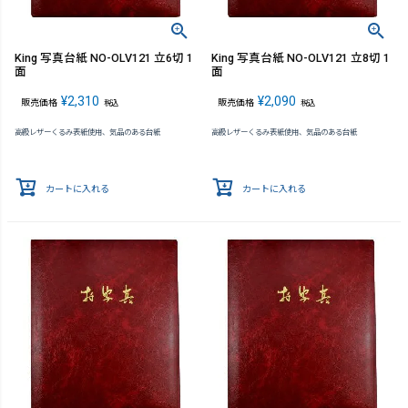
King 写真台紙 NO-OLV121 立6切 1
King 写真台紙 NO-OLV121 立8切 1
面
面
¥
2,310
¥
2,090
販売価格
販売価格
税込
税込
高級レザーくるみ表紙使用、気品のある台紙
高級レザーくるみ表紙使用、気品のある台紙
カートに入れる
カートに入れる