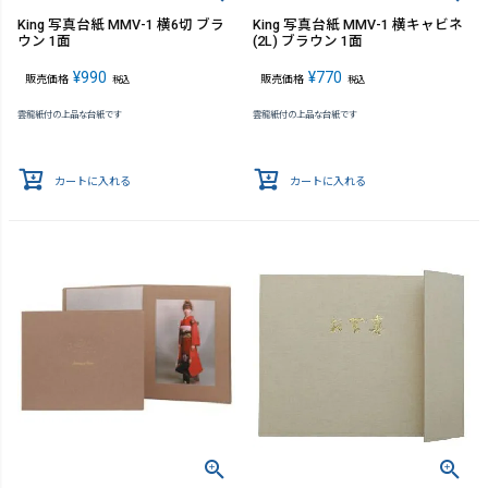
King 写真台紙 MMV-1 横6切 ブラ
King 写真台紙 MMV-1 横キャビネ
ウン 1面
(2L) ブラウン 1面
¥
990
¥
770
販売価格
販売価格
税込
税込
雲龍紙付の上品な台紙です
雲龍紙付の上品な台紙です
カートに入れる
カートに入れる