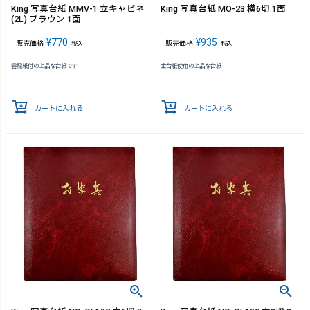
King 写真台紙 MMV-1 立キャビネ
King 写真台紙 MO-23 横6切 1面
(2L) ブラウン 1面
¥
770
¥
935
販売価格
販売価格
税込
税込
雲龍紙付の上品な台紙です
金台紙使用の上品な台紙
カートに入れる
カートに入れる