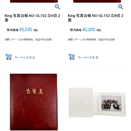
King 写真台紙 NO-OL102 立6切 2
King 写真台紙 NO-OL102 立8切 2
面
面
¥
2,530
¥
2,200
販売価格
販売価格
税込
税込
高級レザーくるみ表紙使用、気品のある台紙
高級レザーくるみ表紙使用、気品のある台紙
カートに入れる
カートに入れる