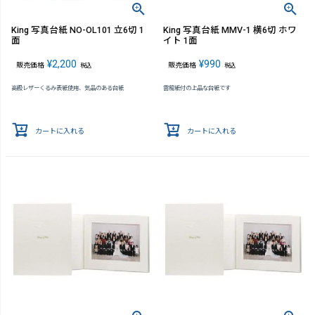
King 写真台紙 NO-OL101 立6切 1
King 写真台紙 MMV-1 横6切 ホワ
面
イト 1面
¥
2,200
¥
990
販売価格
販売価格
税込
税込
高級レザーくるみ表紙使用、気品のある台紙
雲龍紙付の上品な台紙です
カートに入れる
カートに入れる