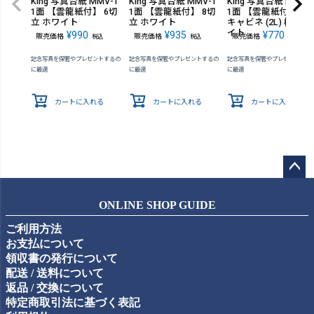
King 写真台紙 MMV-1
King 写真台紙 MMV-1
King 写真台紙 MMV-
1面 【雲龍紙付】 6切
1面 【雲龍紙付】 8切
1面 【雲龍紙付】 大
立 ホワイト
立 ホワイト
キャビネ (2L) 横 ホワ
イト
¥
990
¥
935
¥
770
販売価格
販売価格
販売価格
税込
税込
税込
記念写真を保管やプレゼントするの
記念写真を保管やプレゼントするの
記念写真を保管やプレゼントする
に最適
に最適
に最適
カートに入れる
カートに入れる
カートに入れる
ペー
ジト
ONLINE SHOP GUIDE
ップ
ご利用方法
へ
お支払について
領収書の発行について
配送 / 送料について
返品 / 交換について
特定商取引法に基づく表記