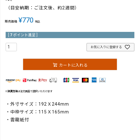
（目安納期：ご注文後、約2週間）
¥
770
販売価格
税込
[
7
ポイント進呈 ]
お気に入りに登録する
カートに入れる
※
決済方法
は注文画面で選択いただけます
・外寸サイズ：192Ｘ244mm
・中枠サイズ：115Ｘ165mm
・雲龍紙付