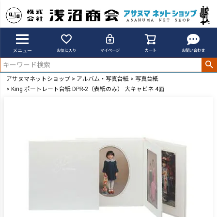
メニュー
お気に入り
マイページ
カート
お問い合わせ
アサヌマネットショップ
アルバム・写真台紙
写真台紙
King ポートレート台紙 DPR-2（表紙のみ） 大キャビネ 4面