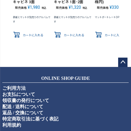
キャビネ 3面
キャビネ 1面･2面
楕円)
¥
1,980
¥
1,320
¥
330
販売価格
販売価格
販売価格
税込
税込
税込
表紙とマットが別売りのアルバムで
表紙とマットが別売りのアルバムで
マットポートレートDPR-2専用
す
す
カートに入れる
カートに入れる
カートに入れる
ペー
ジト
ONLINE SHOP GUIDE
ップ
ご利用方法
へ
お支払について
領収書の発行について
配送 / 送料について
返品 / 交換について
特定商取引法に基づく表記
利用規約