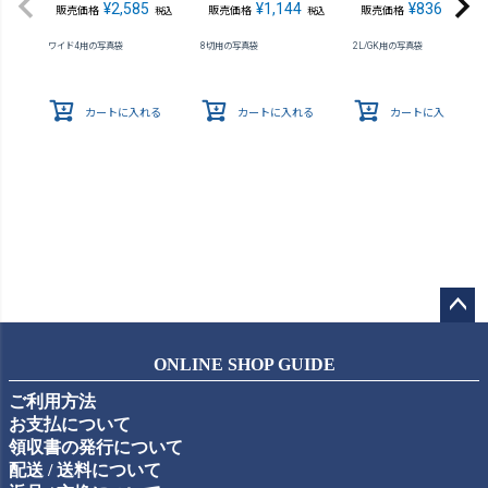
¥
2,585
¥
1,144
¥
836
販売価格
販売価格
販売価格
税込
税込
税込
ワイド4用の写真袋
8切用の写真袋
2L/GK用の写真袋
カートに入れる
カートに入れる
カートに入れる
ペー
ジト
ONLINE SHOP GUIDE
ップ
ご利用方法
へ
お支払について
領収書の発行について
配送 / 送料について