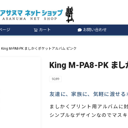
ページ
カート
お問い合わせ
検索
King M-PA8-PK ましかくポケットアルバム ピンク
King M-PA8-PK
SQ89
友達に、家族に、気軽に渡せる
ましかくプリント用アルバムに
シンプルなデザインなのでマスキ