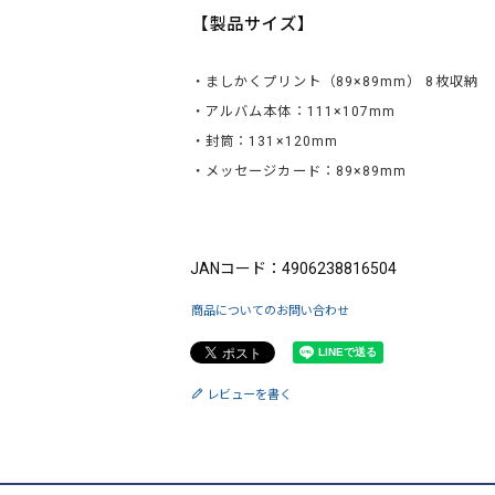
【製品サイズ】
・ましかくプリント（89×89mm） 8枚収納
・アルバム本体：111×107mm
・封筒：131×120mm
・メッセージカード：89×89mm
ブランド：King（キング）
JANコード：4906238816504
商品についてのお問い合わせ
レビューを書く