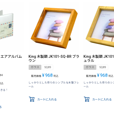
 スクエアアルバム
King 木製額 JK101-SQ-BR ブラ
King 木製額 JK10
ウン
ュラル
ガラス
SQ89
ガラス
SQ89
¥
968
¥
968
84
販売価格
税込
販売価格
税込
しっかりとした作りのシンプルな木製フレ
しっかりとした作りのシ
税込
ーム
ーム
できる！
カートに入れる
カートに入れる
る