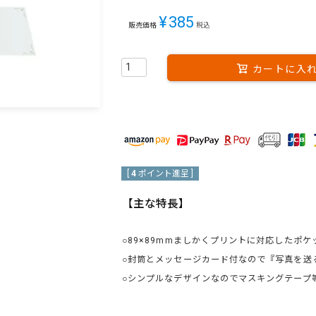
¥
385
販売価格
税込
カートに入
[
4
ポイント進呈 ]
【主な特長】
○89×89mmましかくプリントに対応したポ
○封筒とメッセージカード付なので『写真を送
○シンプルなデザインなのでマスキングテープ