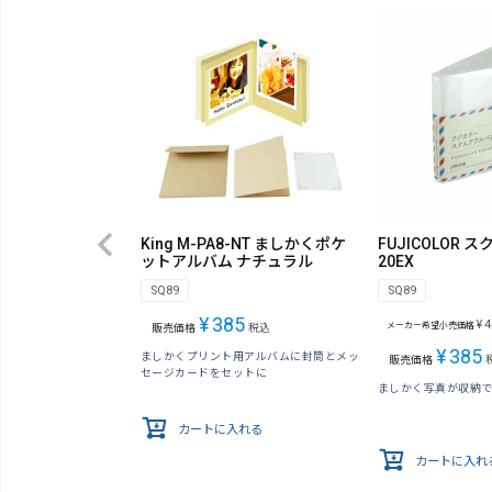
King M-PA8-NT ましかくポケ
FUJICOLOR
ットアルバム ナチュラル
20EX
SQ89
SQ89
¥
385
¥
4
メーカー希望小売価格
販売価格
税込
¥
385
ましかくプリント用アルバムに封筒とメッ
販売価格
セージカードをセットに
ましかく写真が収納
カートに入れる
カートに入れ