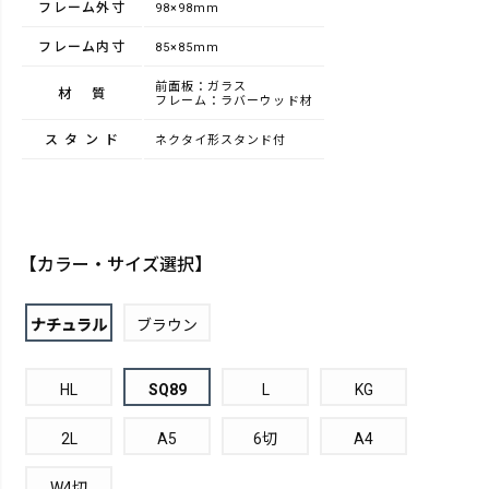
フレーム外寸
98×98mm
フレーム内寸
85×85mm
前面板：ガラス
材質
フレーム：ラバーウッド材
スタンド
ネクタイ形スタンド付
【カラー・サイズ選択】
ナチュラル
ブラウン
HL
SQ89
L
KG
2L
A5
6切
A4
W4切