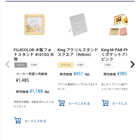
FUJICOLOR 木製フォ
King アクリルスタンド
King M-PA8-PK まし
トスタンド 4101SQ 木
スクエア（9x9cm）
くポケットアルバム
地
ピンク
ガラス
SQ89
アクリル
SQ89
SQ89
¥
451
¥
385
メーカー希望小売価格
販売価格
販売価格
税込
税込
¥
1,485
アクリル素材のシンプルなフォトス
ましかくプリント用アルバムに封
タンド
とメッセージカードをセットに
¥
1,188
販売価格
税込
天然木を使用、木目を生かしたフォ
カートに入れる
カートに入れる
トスタンド
カートに入れる