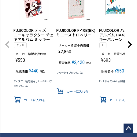
FUJICOLOR ディズ
FUJICOLOR F-10B(BK)
FUJICOLOR ハンディ
ニーキャラクター チェ
ミニーストロベリー
アルバム HA40 ミッ
キアルバム ミッキー
キーバルーン
＆ミニー
チェキ
メーカー希望小売価格
L
¥
2,860
メーカー希望小売価格
メーカー希望小売価格
¥
550
¥
693
¥
2,420
販売価格
税込
¥
440
¥
550
販売価格
販売価格
税込
税込
フリータイプのアルバム
ディズニー柄を使用したかわいいチ
E・Lサイズが64枚収納できます
ェキアルバム
カートに入れる
カートに入れる
カートに入れる
ペー