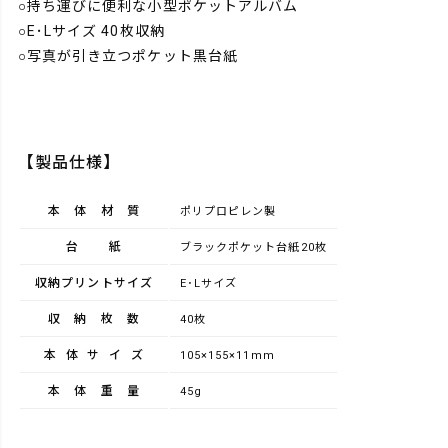
○持ち運びに便利な小型ポケットアルバム
○E･Lサイズ 40枚収納
○写真が引き立つポケット黒台紙
【製品仕様】
本体材質
ポリプロピレン製
台紙
ブラックポケット台紙20枚
収納プリントサイズ
E･Lサイズ
収納枚数
40枚
本体サイズ
105×155×11mm
本体重量
45g