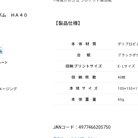
○写真が引き立つポケット黒台紙
バム ＨＡ４０
【製品仕様】
本体材質
ポリプロピ
台紙
ブラックポ
ルーン
収納プリントサイズ
E･Lサイズ
収納枚数
40枚
本体サイズ
105×155×
メージング
本体重量
45g
ブランド：FUJICOLOR（フジカラー）
JANコード：4977466205750