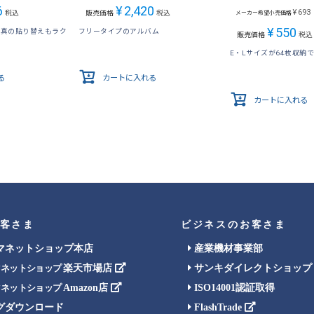
6
¥
2,420
¥
693
税込
販売価格
税込
メーカー希望小売価格
¥
550
写真の貼り替えもラク
フリータイプのアルバム
販売価格
税込
E・Lサイズが64枚収納
る
カートに入れる
カートに入れる
客さま
ビジネスのお客さま
マネットショップ本店
産業機材事業部
楽天市場店
サンキダイレクトショップ
マネットショップ
Amazon店
ISO14001認証取得
マネットショップ
グダウンロード
FlashTrade