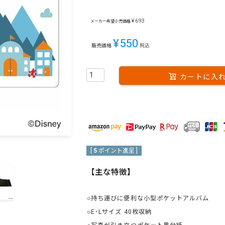
¥
693
メーカー希望小売価格
¥
550
販売価格
税込
カートに入
[
5
ポイント進呈 ]
【主な特徴】
○持ち運びに便利な小型ポケットアルバム
○E･Lサイズ 40枚収納