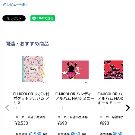
レビューを書く
関連・おすすめ商品
FUJICOLOR リボン付
FUJICOLOR ハンディ
FUJICOLOR ハンディ
ポケットアルバム ア
アルバム HA40 ミニー
アルバム HA40 ミッ
リス
キー＆ミニー
L
L
L
メーカー希望小売価格
メーカー希望小売価格
メーカー希望小売価格
¥
2,530
¥
693
¥
693
¥
1,980
¥
550
¥
550
販売価格
販売価格
販売価格
税込
税込
税込