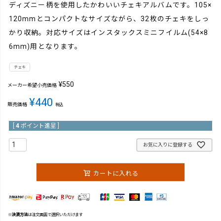
ディズニー柄を使用したかわいいチェキアルバムです。105×
120mmとコンパクトなサイズながら、32枚のチェキをしっ
かり収納。対応サイズはインスタックスミニフイルム(54×8
6mm)用となります。
チェキ
¥
550
メーカー希望小売価格
¥
440
販売価格
税込
[
4
ポイント進呈 ]
お気に入りに登録する
カートに入れる
※
決済方法
は注文画面で選択いただけます