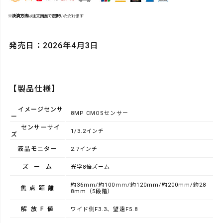
※
決済方法
は注文画面で選択いただけます
発売日：2026年4月3日
【製品仕様】
イメージセンサ
8MP CMOSセンサー
ー
センサーサイ
1/3.2インチ
ズ
液晶モニター
2.7インチ
ズーム
光学8倍ズーム
約36mm/約100mm/約120mm/約200mm/約28
焦点距離
8mm（5段階）
解放F値
ワイド側F3.3、望遠F5.8