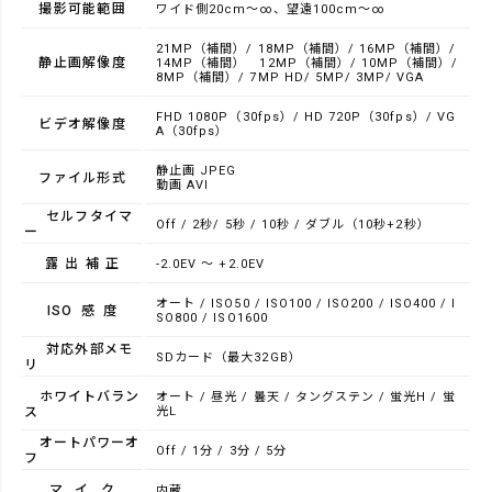
撮影可能範囲
ワイド側20cm～∞、望遠100cm～∞
21MP（補間）/ 18MP（補間）/ 16MP（補間）/
静止画解像度
14MP（補間） 12MP（補間）/ 10MP（補間）/
8MP（補間）/ 7MP HD/ 5MP/ 3MP/ VGA
FHD 1080P（30fps）/ HD 720P（30fps）/ VG
ビデオ解像度
A（30fps）
静止画 JPEG
ファイル形式
動画 AVI
セルフタイマ
Off / 2秒/ 5秒 / 10秒 / ダブル（10秒+2秒）
ー
露出補正
-2.0EV ～ +2.0EV
オート / ISO50 / ISO100 / ISO200 / ISO400 / I
ISO感度
SO800 / ISO1600
対応外部メモ
SDカード（最大32GB）
リ
ホワイトバラン
オート / 昼光 / 曇天 / タングステン / 蛍光H / 蛍
ス
光L
オートパワーオ
Off / 1分 / 3分 / 5分
フ
マイク
内蔵