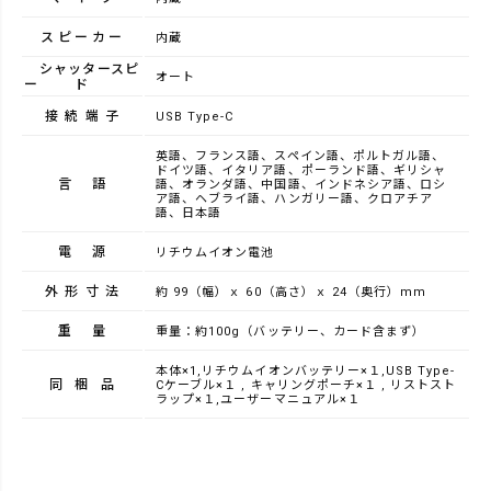
スピーカー
内蔵
シャッタースピ
オート
ード
接続端子
USB Type-C
英語、フランス語、スペイン語、ポルトガル語、
ドイツ語、イタリア語、ポーランド語、ギリシャ
言語
語、オランダ語、中国語、インドネシア語、ロシ
ア語、ヘブライ語、ハンガリー語、クロアチア
語、日本語
電源
リチウムイオン電池
外形寸法
約 99（幅）ｘ 60（高さ）ｘ 24（奥行）mm
重量
重量：約100g（バッテリー、カード含まず）
本体×1,リチウムイオンバッテリー×１,USB Type-
同梱品
Cケーブル×１ , キャリングポーチ×１ , リストスト
ラップ×１,ユーザーマニュアル×１