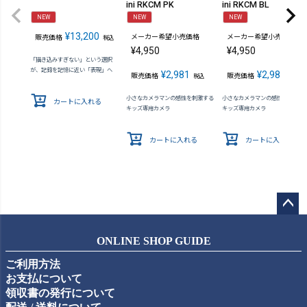
ini RKCM PK
ini RKCM BL
NEW
NEW
NEW
¥
13,200
メーカー希望小売価格
メーカー希望小売価格
販売価格
税込
¥
4,950
¥
4,950
「描き込みすぎない」という選択
が、記録を記憶に近い「表現」へ
¥
2,981
¥
2,981
販売価格
販売価格
税込
税込
小さなカメラマンの感性を刺激する
小さなカメラマンの感性を刺激す
カートに入れる
キッズ専用カメラ
キッズ専用カメラ
カートに入れる
カートに入れる
ペー
ジト
ONLINE SHOP GUIDE
ップ
ご利用方法
へ
お支払について
領収書の発行について