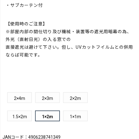
・サブカーテン付
【使用時のご注意】
※部屋内部の間仕切り及び機械・装置等の遮光用暗幕の為、
外光（直射日光）の入る窓での
直接遮光は避けて下さい。但し、UVカットフイルムとの併用
ならば可能です。
2×4m
2×3m
2×2m
1.5×2m
1×2m
1×1m
JANコード：4906238741349