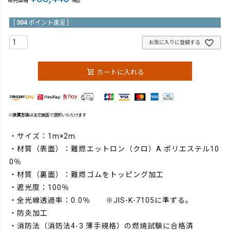
販売価格
税込
[
304
ポイント進呈 ]
お気に入りに登録する
カートに入れる
※
決済方法
は注文画面で選択いただけます
・サイズ：1m×2m
・材質（表面）：難燃エットロン（クロ）A ポリエステル10
0％
・材質（裏面）：難燃ゴムをトッピング加工
・遮光度：100％
・全光線透過率：0.0％ ※JIS-K-7105に準ずる。
・防炎加工
・消防法（消防法4-3 薄手規格）の燃焼試験に合格済