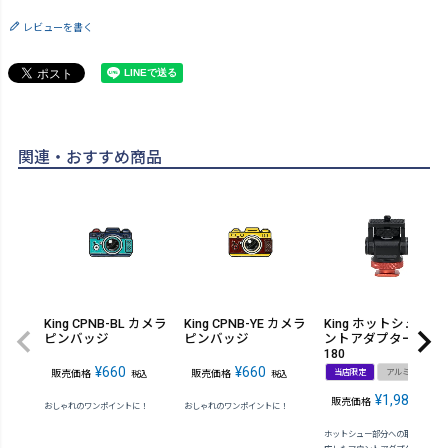
レビューを書く
関連・おすすめ商品
King CPNB-BL カメラ
King CPNB-YE カメラ
King ホットシューマ
ピンバッジ
ピンバッジ
ントアダプター A-H
180
¥
660
¥
660
当店限定
アルミ
販売価格
販売価格
税込
税込
¥
1,980
販売価格
税込
おしゃれのワンポイントに！
おしゃれのワンポイントに！
ホットシュー部分への取り付けに