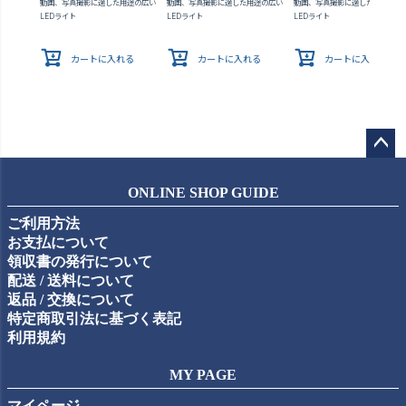
動画、写真撮影に適した用途の広い
動画、写真撮影に適した用途の広い
動画、写真撮影に適した用途の広
LEDライト
LEDライト
LEDライト
カートに入れる
カートに入れる
カートに入れる
ペー
ジト
ONLINE SHOP GUIDE
ップ
ご利用方法
へ
お支払について
領収書の発行について
配送 / 送料について
返品 / 交換について
特定商取引法に基づく表記
利用規約
MY PAGE
マイページ