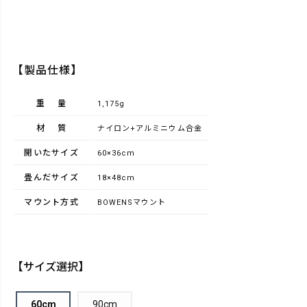
【製品仕様】
重量
1,175g
材質
ナイロン+アルミニウム合金
開いたサイズ
60×36cm
畳んだサイズ
18×48cm
マウント方式
BOWENSマウント
【サイズ選択】
60cm
90cm