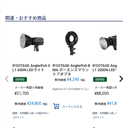
関連・おすすめ商品
IFOOTAGE Anglerfish S
IFOOTAGE Anglerfish B
IFOOTAGE Anglerfish
L1 60DN LEDライト
MA ボーエンスマウン
L1 220DN LEDライト
トアダプタ
¥
4,290
延長保証
延長保証
販売価格
税込
メーカー希望小売価格
メーカー希望小売価格
Anglerfish SL1 60DN用オプション
¥
51,700
¥
88,000
¥
24,800
¥
41,800
販売価格
販売価格
税込
税込
カートに入れる
動画、写真撮影に適した用途の広い
動画、写真撮影に適した用途の広
LEDライト
LEDライト