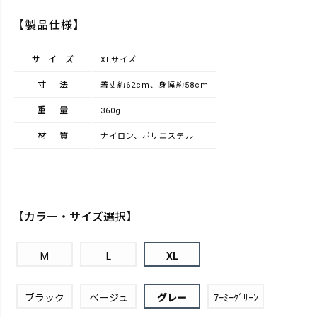
【製品仕様】
サイズ
XLサイズ
寸法
着丈約62cm、身幅約58cm
重量
360g
材質
ナイロン、ポリエステル
【カラー・サイズ選択】
M
L
XL
ブラック
ベージュ
グレー
ｱｰﾐｰｸﾞﾘｰﾝ