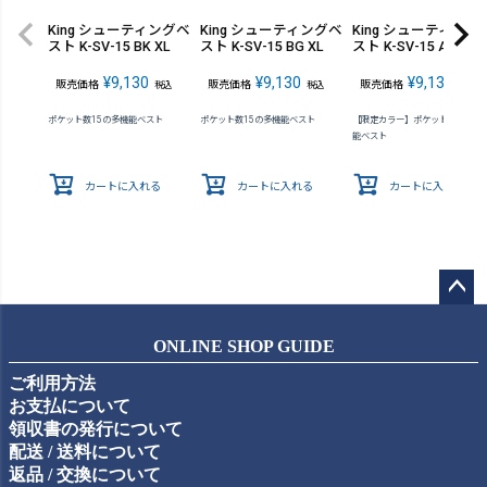
King シューティングベ
King シューティングベ
King シューティング
スト K-SV-15 BK XL
スト K-SV-15 BG XL
スト K-SV-15 AG XL
¥
9,130
¥
9,130
¥
9,130
販売価格
販売価格
販売価格
税込
税込
税込
ポケット数15の多機能ベスト
ポケット数15の多機能ベスト
【限定カラー】ポケット数15の多
能ベスト
カートに入れる
カートに入れる
カートに入れる
ペー
ジト
ONLINE SHOP GUIDE
ップ
ご利用方法
へ
お支払について
領収書の発行について
配送 / 送料について
返品 / 交換について