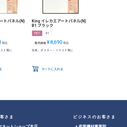
アートパネル(N)
King イレカエアートパネル(N)
B1 ブラック
PET
B1
0
¥
8,690
税込
販売価格
税込
ラスト等に
写真、ポスター・イラスト等に
る
カートに入れる
客さま
ビジネスのお客さま
マネットショップ本店
産業機材事業部