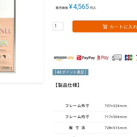
¥
4,565
販売価格
税込
カートに入
[
42
ポイント進呈 ]
【製品仕様】
フレーム外寸
737×524mm
フレーム内寸
717×504mm
板寸法
728×515mm