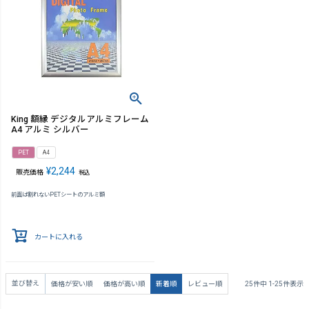
King 額縁 デジタルアルミフレーム
A4 アルミ シルバー
PET
A4
¥
2,244
販売価格
税込
前面は割れないPETシートのアルミ額
カートに入れる
並び替え
価格が安い順
価格が高い順
新着順
レビュー順
25
件中
1
-
25
件表示