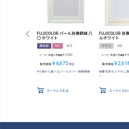
FUJICOLOR パール肖像額縁 八
FUJICOLOR 
〇 ホワイト
ルホワイト
無反射
PET
太子
ガラス
4切
¥
5,940
¥
3
メーカー希望小売価格
メーカー希望小売価格
¥
4,675
¥
2,61
販売価格
税込
販売価格
全5色から選べるパールカラー肖像額縁
肖像写真をステキに
ー
カートに入れる
カートに入れ