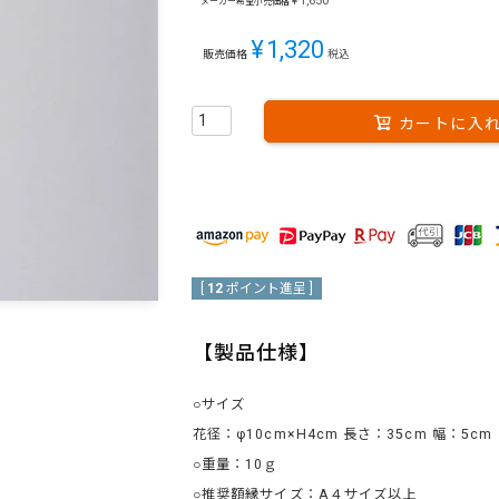
¥
1,650
メーカー希望小売価格
¥
1,320
販売価格
税込
カートに入
[
12
ポイント進呈 ]
【製品仕様】
○サイズ
花径：φ10cm×H4cm 長さ：35cm 幅：5cm
○重量：10ｇ
○推奨額縁サイズ：A４サイズ以上