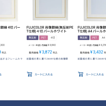
肖像額縁 4切 パー
FUJICOLOR 肖像額縁(無反射PE
FUJICOLOR 肖像
T仕様)４切 パールホワイト
T仕様) A4 パール
無反射
PET
4切
無反射
PET
A4
,300
¥
4,840
¥
4,29
メーカー希望小売価格
メーカー希望小売価格
8
¥
3,872
¥
3,432
税込
販売価格
税込
販売価格
演出するフレームカラ
前面板の表と裏で2WAY仕様の肖像額
前面板の表と裏で2WAY
る
カートに入れる
カートに入れる