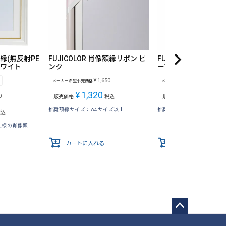
額縁(無反射PE
FUJICOLOR 肖像額縁リボン ピ
FUJICOLOR 肖像額
ホワイト
ンク
ープル
¥
1,650
¥
1,650
メーカー希望小売価格
メーカー希望小売価格
¥
1,320
¥
1,320
0
販売価格
税込
販売価格
税込
推奨額縁サイズ：A4サイズ以上
推奨額縁サイズ：A4サイズ
税込
仕様の肖像額
カートに入れる
カートに入れる
ペー