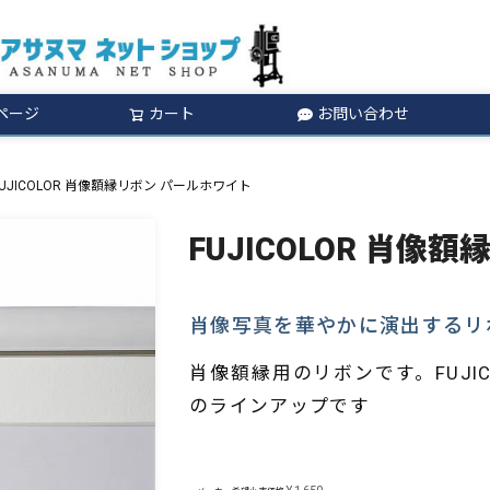
ページ
カート
お問い合わせ
検索
FUJICOLOR 肖像額縁リボン パールホワイト
FUJICOLOR 肖像
肖像写真を華やかに演出するリ
肖像額縁用のリボンです。FUJI
のラインアップです