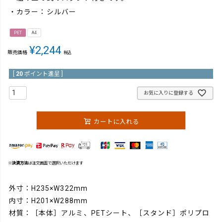
・カラー：シルバー
PET
A4
¥
2,244
販売価格
税込
[
20
ポイント進呈 ]
お気に入りに登録する
カートに入れる
※
決済方法
は注文画面で選択いただけます
外寸：H235×W322mm
内寸：H201×W288mm
材質：［本体］アルミ、PETシート、［スタンド］ポリプロ