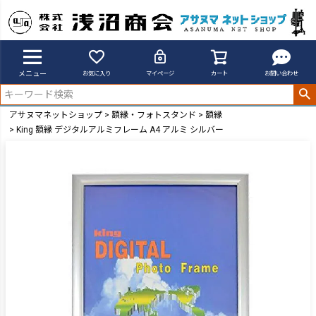
メニュー
お気に入り
マイページ
カート
お問い合わせ
アサヌマネットショップ
額縁・フォトスタンド
額縁
King 額縁 デジタルアルミフレーム A4 アルミ シルバー