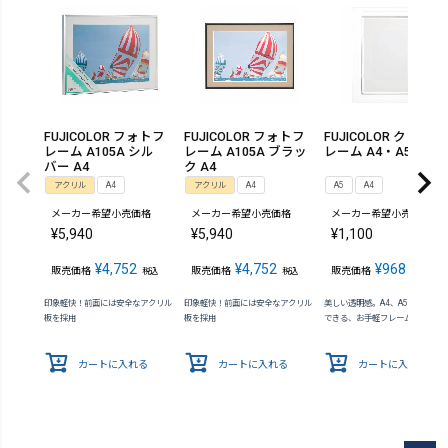
FUJICOLOR フォトフ
FUJICOLOR フォトフ
FUJICOLOR クリアー
レーム A105A シル
レーム A105A ブラッ
レーム A4・A5
バー A4
ク A4
アクリル
A4
アクリル
A4
A5
A4
メーカー希望小売価格
メーカー希望小売価格
メーカー希望小売価格
¥
5,940
¥
5,940
¥
1,100
¥
4,752
¥
4,752
¥
968
販売価格
販売価格
販売価格
税込
税込
税込
印象軽快！前面には安全なアクリル
印象軽快！前面には安全なアクリル
美しい透明感。A4、A5サイズに
板を採用
板を採用
できる、お手軽フレーム
カートに入れる
カートに入れる
カートに入れる