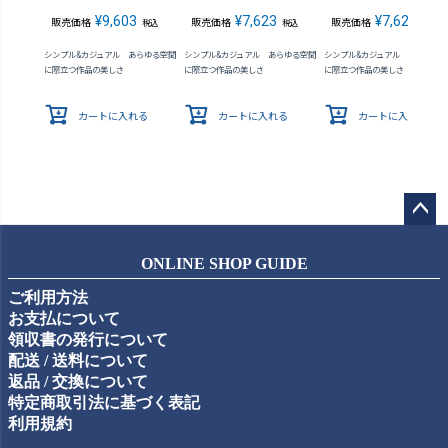
¥
9,603
¥
7,623
¥
7,623
販売価格
販売価格
販売価格
税込
税込
税込
シンプル&カジュアル あらゆる空間
シンプル&カジュアル あらゆる空間
シンプル&カジュアル あらゆる
に際立つ作品の美しさ
に際立つ作品の美しさ
に際立つ作品の美しさ
カートに入れる
カートに入れる
カートに入れる
ペー
ジト
ONLINE SHOP GUIDE
ップ
ご利用方法
へ
お支払について
領収書の発行について
配送 / 送料について
返品 / 交換について
特定商取引法に基づく表記
利用規約