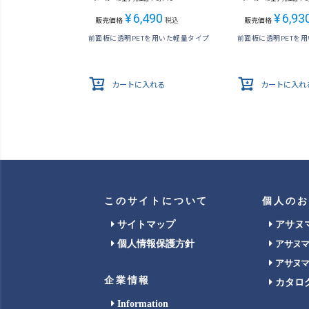
¥
6,490
¥
6,93
販売価格
税込
販売価格
前面板に透明PETを用いた軽量タイプ
前面板に透明PETを
カートに入れる
カートに入れ
このサイトについて
個人のお
サイトマップ
アサヌ
個人情報保護方針
アサヌ
アサヌ
企業情報
カタロ
Information