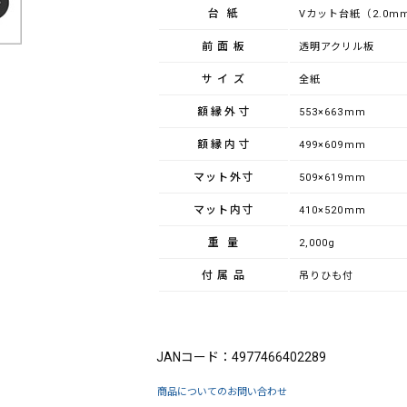
台紙
Vカット台紙（2.0m
前面板
透明アクリル板
サイズ
全紙
額縁外寸
553×663mm
額縁内寸
499×609mm
マット外寸
509×619mm
マット内寸
410×520mm
重量
2,000g
付属品
吊りひも付
ブランド：FUJICOLOR（フジカラー）
JANコード：4977466402289
商品についてのお問い合わせ