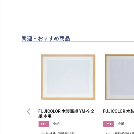
関連・おすすめ商品
FUJICOLOR 木製額縁 YM-9 全
FUJICOLOR 木
紙 木地
PET
全紙
PET
全紙
¥
8,140
¥
8
メーカー希望小売価格
メーカー希望小売価格