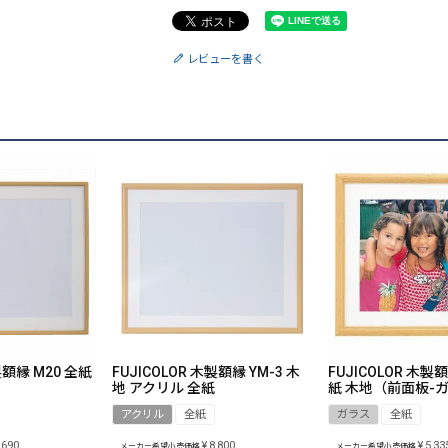
レビューを書く
製額縁 M20 全紙
FUJICOLOR 木製額縁 YM-3 木
FUJICOLOR 木製額
地 アクリル 全紙
紙 木地（前面板-
アクリル
全紙
ガラス
全紙
,690
¥
8,800
¥
5,33
メーカー希望小売価格
メーカー希望小売価格