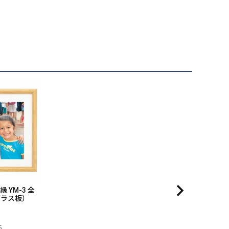
縁 YM-3 全
ガラス板）
5