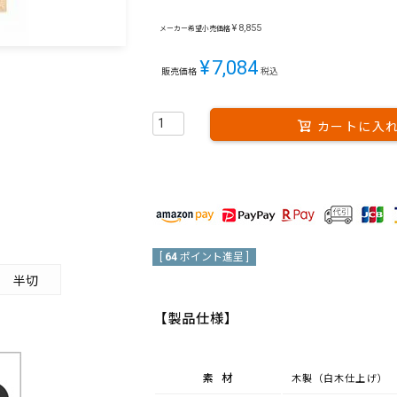
¥
8,855
メーカー希望小売価格
¥
7,084
販売価格
税込
カートに入
[
64
ポイント進呈 ]
半切
【製品仕様】
素材
木製（白木仕上げ）