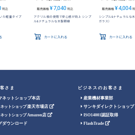
0
¥
7,040
¥
4,004
税込
販売価格
税込
販売価格
用いた軽量タイプ
アクリル板の使用で安心感が向上 シンプ
シンプル&ナチュラルな
ル&ナチュラルな木製額縁
ガラス）
る
カートに入れる
カートに入れる
客さま
ビジネスのお客さま
マネットショップ本店
産業機材事業部
楽天市場店
サンキダイレクトショップ
マネットショップ
Amazon店
ISO14001認証取得
マネットショップ
グダウンロード
FlashTrade