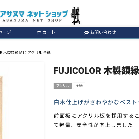
ページ
カート
お問い合わせ
検索
LOR 木製額縁 M12 アクリル 全紙
FUJICOLOR 木製額
アクリル
全紙
白木仕上げがさわやかなベスト
前面板にアクリル板を採用するこ
て軽量、安全性が向上しました