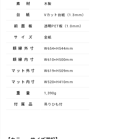
素材
木製
台紙
Vカット台紙（1.3mm）
前面板
透明PET板（1.0mm）
サイズ
全紙
額縁外寸
W654×H544mm
額縁内寸
W610×H500mm
マット外寸
W619×H509mm
マット内寸
W520×H410mm
重量
1,390g
付属品
吊りひも付