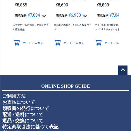
¥
8,855
¥
8,690
¥
8,800
¥
7,084
¥
6,930
¥
7,040
販売価格
販売価格
販売価格
税込
税込
税込
人気のM12Nに軽量・安全なアクリ
前面板に透明PETを用いた軽量タイ
アクリル板の使用で安心感が向上 
ル板を採用
プ
ンプル&ナチュラルな木製額縁
カートに入れる
カートに入れる
カートに入れる
ペー
ジト
ONLINE SHOP GUIDE
ップ
ご利用方法
へ
お支払について
領収書の発行について
配送 / 送料について
返品 / 交換について
特定商取引法に基づく表記