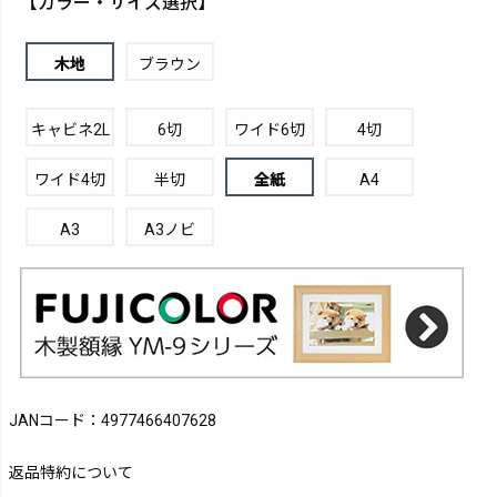
【カラー・サイズ選択】
木地
ブラウン
キャビネ2L
6切
ワイド6切
4切
ワイド4切
半切
全紙
A4
A3
A3ノビ
JANコード：4977466407628
返品特約について