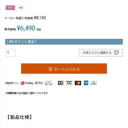
PET
全紙
¥
8,140
メーカー希望小売価格
¥
6,490
販売価格
税込
[
59
ポイント進呈 ]
お気に入りに登録する
カートに入れる
※
決済方法
は注文画面で選択いただけます
【製品仕様】