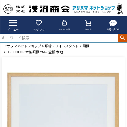
メニュー
お気に入り
マイページ
カート
お問い合わせ
アサヌマネットショップ
額縁・フォトスタンド
額縁
FUJICOLOR 木製額縁 YM-9 全紙 木地