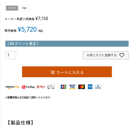
ガラス
全紙
¥
7,150
メーカー希望小売価格
¥
5,720
販売価格
税込
[
52
ポイント進呈 ]
お気に入りに登録する
カートに入れる
※
決済方法
は注文画面で選択いただけます
【製品仕様】