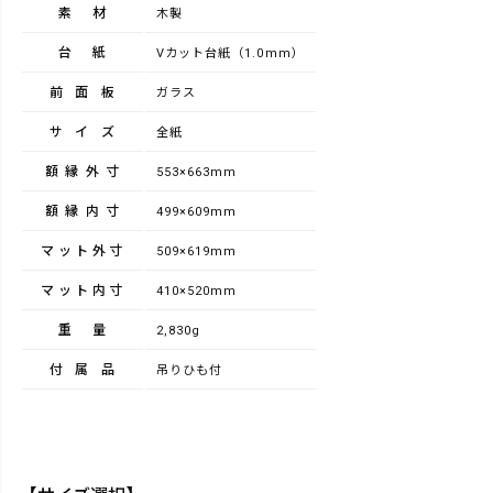
素材
木製
台紙
Vカット台紙（1.0mm）
前面板
ガラス
サイズ
全紙
額縁外寸
553×663mm
額縁内寸
499×609mm
マット外寸
509×619mm
マット内寸
410×520mm
重量
2,830g
付属品
吊りひも付