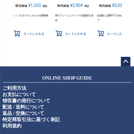
¥
1,320
¥
2,904
¥
3,025
販売価格
販売価格
販売価格
税込
税込
税込
シンプル&ナチュラルな木製額縁
黒のフレームとマットが高級感を演
前面板に透明PETを用いた軽量タ
出
プ
カートに入れる
カートに入れる
カートに入れる
ペー
ジト
ONLINE SHOP GUIDE
ップ
ご利用方法
へ
お支払について
領収書の発行について
配送 / 送料について
返品 / 交換について
特定商取引法に基づく表記
利用規約