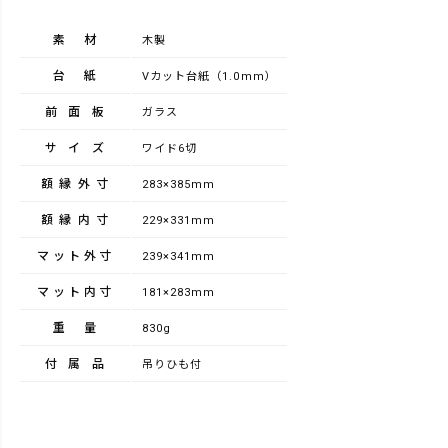
素材
木製
台紙
Vカット台紙（1.0mm）
前面板
ガラス
サイズ
ワイド6切
額縁外寸
283×385mm
額縁内寸
229×331mm
マット外寸
239×341mm
マット内寸
181×283mm
重量
830g
付属品
吊りひも付