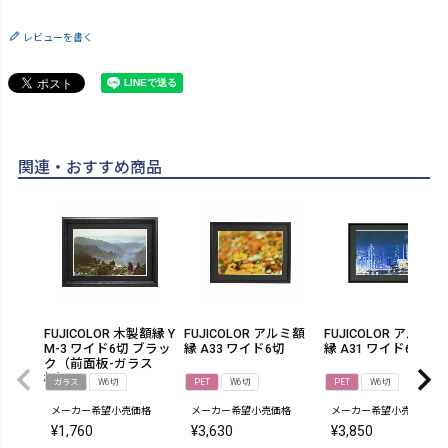
レビューを書く
関連・おすすめ商品
FUJICOLOR 木製額縁 Y
FUJICOLOR アルミ額
FUJICOLOR アルミ額
M-3 ワイド6切 ブラッ
縁 A33 ワイド6切
縁 A31 ワイド6切
ク（前面板-ガラス
板）
ガラス
W6切
PET
W6切
PET
W6切
メーカー希望小売価格
メーカー希望小売価格
メーカー希望小売価格
¥
1,760
¥
3,630
¥
3,850