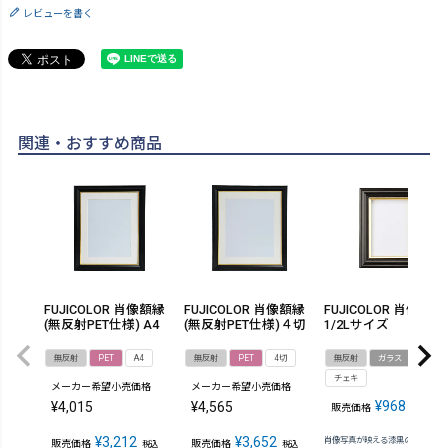
レビューを書く
関連・おすすめ商品
FUJICOLOR 肖像額縁
FUJICOLOR 肖像額縁
FUJICOLOR 肖像額縁
(無反射PET仕様) A4
(無反射PET仕様)４切
1/2Lサイズ
無反射
PET
A4
無反射
PET
4切
無反射
ガラス
1/2L
チェキ
メーカー希望小売価格
メーカー希望小売価格
¥
968
¥
4,015
¥
4,565
販売価格
税込
¥
3,212
¥
3,652
肖像写真が映える漆黒の正統派フ
販売価格
販売価格
税込
税込