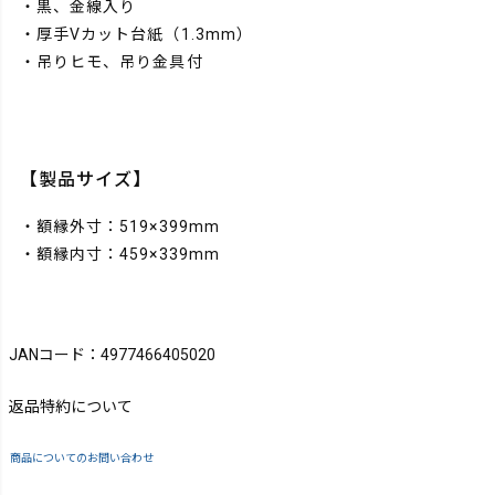
・黒、金線入り
・厚手Vカット台紙（1.3mm）
・吊りヒモ、吊り金具付
【製品サイズ】
・額縁外寸：519×399mm
・額縁内寸：459×339mm
JANコード：4977466405020
返品特約について
商品についてのお問い合わせ