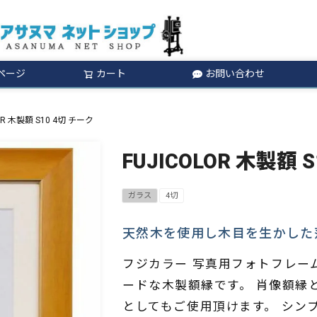
ページ
カート
お問い合わせ
検索
OR 木製額 S10 4切 チーク
FUJICOLOR 木製額 
ガラス
4切
天然木を使用し木目を生かした
フジカラー 写真用フォトフレー
ードな木製額縁です。 肖像額縁
としてもご使用頂けます。 シン