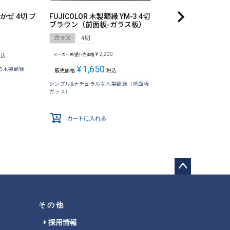
かぜ 4切 ブ
FUJICOLOR 木製額縁 YM-3 4切
ブラウン（前面板-ガラス板）
ガラス
4切
¥
2,200
メーカー希望小売価格
税込
¥
1,650
の木製額縁
販売価格
税込
シンプル&ナチュラルな木製額縁（前面板
ガラス）
カートに入れる
ペー
ジト
ップ
その他
へ
採用情報