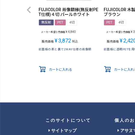
FUJICOLOR 肖像額縁(無反射PE
FUJICOLOR 木
T仕様)４切 パールホワイト
ブラウン
無反射
PET
4切
PET
4切
¥
4,840
¥
3
メーカー希望小売価格
メーカー希望小売価格
¥
3,872
¥
2,42
販売価格
税込
販売価格
前面板の表と裏で2WAY仕様の肖像額
前面板に透明PETを
カートに入れる
カートに入れ
このサイトについて
個人のお
サイトマップ
アサヌ