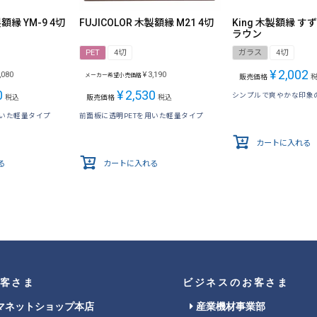
製額縁 YM-9 4切
FUJICOLOR 木製額縁 M21 4切
King 木製額縁 すず
ラウン
PET
4切
ガラス
4切
¥
2,002
,080
¥
3,190
メーカー希望小売価格
販売価格
0
¥
2,530
シンプルで爽やかな印象
税込
販売価格
税込
用いた軽量タイプ
前面板に透明PETを用いた軽量タイプ
カートに入れる
る
カートに入れる
客さま
ビジネスのお客さま
マネットショップ本店
産業機材事業部