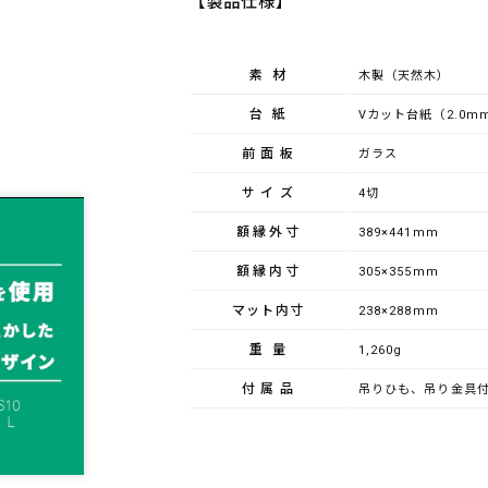
【製品仕様】
素材
木製（天然木）
台紙
Vカット台紙（2.0m
前面板
ガラス
サイズ
4切
額縁外寸
389×441mm
額縁内寸
305×355mm
マット内寸
238×288mm
重量
1,260g
付属品
吊りひも、吊り金具