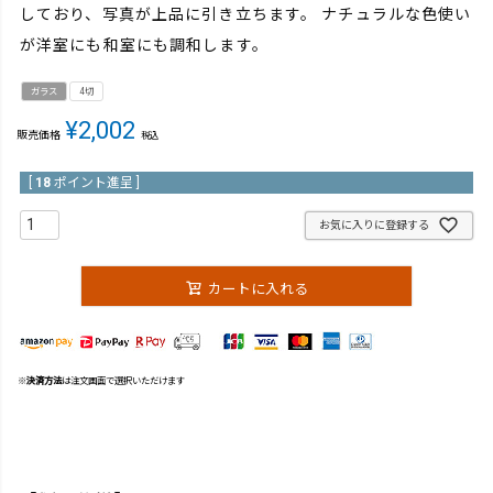
しており、写真が上品に引き立ちます。 ナチュラルな色使い
が洋室にも和室にも調和します。
ガラス
4切
¥
2,002
販売価格
税込
[
18
ポイント進呈 ]
お気に入りに登録する
カートに入れる
※
決済方法
は注文画面で選択いただけます