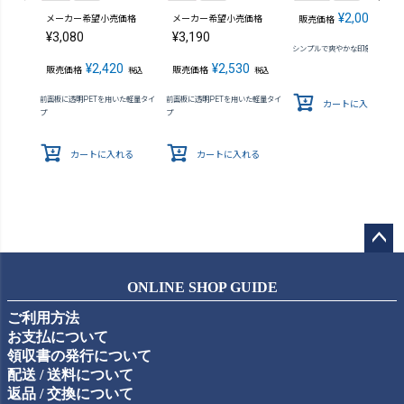
¥
2,002
メーカー希望小売価格
メーカー希望小売価格
販売価格
税込
¥
3,080
¥
3,190
シンプルで爽やかな印象の木製額
¥
2,420
¥
2,530
販売価格
販売価格
税込
税込
前面板に透明PETを用いた軽量タイ
前面板に透明PETを用いた軽量タイ
カートに入れる
プ
プ
カートに入れる
カートに入れる
ペー
ジト
ONLINE SHOP GUIDE
ップ
ご利用方法
へ
お支払について
領収書の発行について
配送 / 送料について
返品 / 交換について