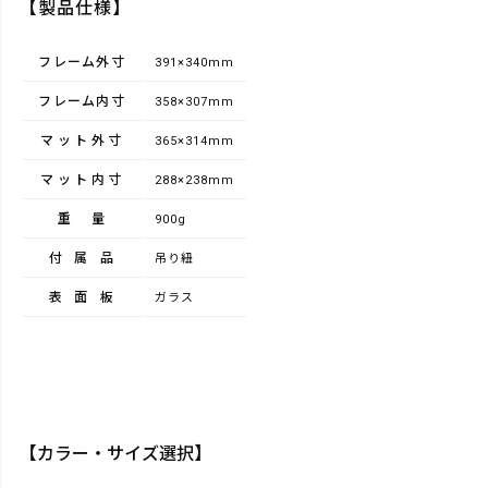
【製品仕様】
フレーム外寸
391×340mm
フレーム内寸
358×307mm
マット外寸
365×314mm
マット内寸
288×238mm
重量
900g
付属品
吊り紐
表面板
ガラス
【カラー・サイズ選択】