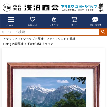
メニュー
お気に入り
マイページ
カート
お問い合わせ
アサヌマネットショップ
額縁・フォトスタンド
額縁
King 木製額縁 すずかぜ 4切 ブラウン