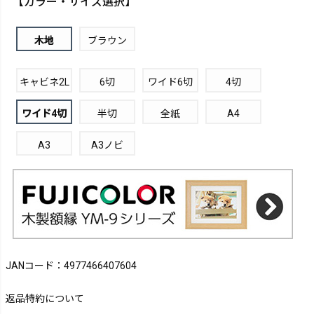
【カラー・サイズ選択】
木地
ブラウン
キャビネ2L
6切
ワイド6切
4切
ワイド4切
半切
全紙
A4
A3
A3ノビ
JANコード：4977466407604
返品特約について