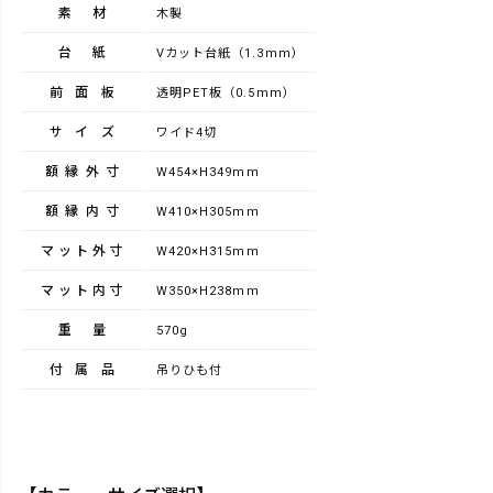
素材
木製
台紙
Vカット台紙（1.3mm）
前面板
透明PET板（0.5mm）
サイズ
ワイド4切
額縁外寸
W454×H349mm
額縁内寸
W410×H305mm
マット外寸
W420×H315mm
マット内寸
W350×H238mm
重量
570g
付属品
吊りひも付