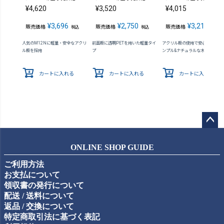
¥
4,620
¥
3,520
¥
4,015
¥
3,696
¥
2,750
¥
3,212
販売価格
販売価格
販売価格
税込
税込
税込
人気のM12Nに軽量・安全なアクリ
前面板に透明PETを用いた軽量タイ
アクリル板の使用で安心感が向上 
ル板を採用
プ
ンプル&ナチュラルな木製額縁
カートに入れる
カートに入れる
カートに入れる
ペー
ジト
ONLINE SHOP GUIDE
ップ
ご利用方法
へ
お支払について
領収書の発行について
配送 / 送料について
返品 / 交換について
特定商取引法に基づく表記