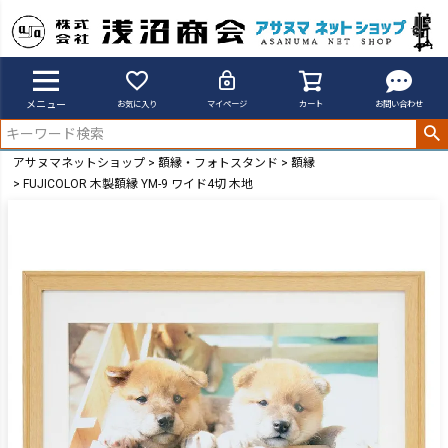
メニュー
お気に入り
マイページ
カート
お問い合わせ
アサヌマネットショップ
額縁・フォトスタンド
額縁
FUJICOLOR 木製額縁 YM-9 ワイド4切 木地