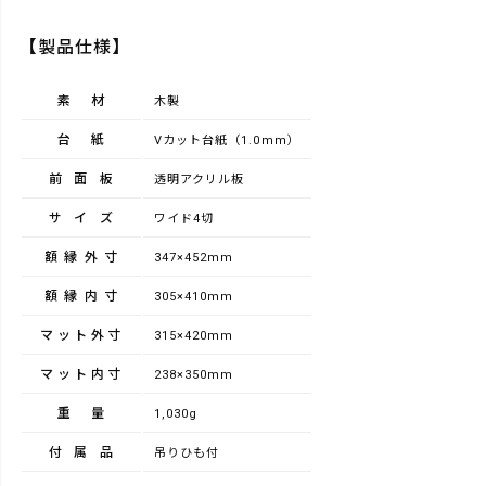
【製品仕様】
素材
木製
台紙
Vカット台紙（1.0mm）
前面板
透明アクリル板
サイズ
ワイド4切
額縁外寸
347×452mm
額縁内寸
305×410mm
マット外寸
315×420mm
マット内寸
238×350mm
重量
1,030g
付属品
吊りひも付