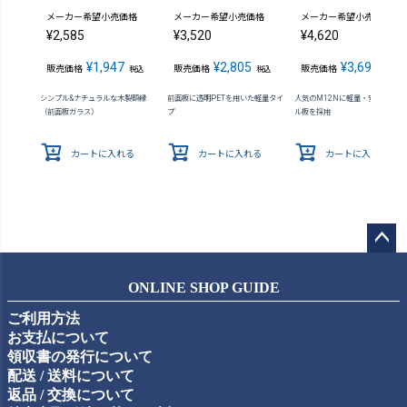
メーカー希望小売価格
メーカー希望小売価格
メーカー希望小売価格
¥
2,585
¥
3,520
¥
4,620
¥
1,947
¥
2,805
¥
3,696
販売価格
販売価格
販売価格
税込
税込
税込
シンプル&ナチュラルな木製額縁
前面板に透明PETを用いた軽量タイ
人気のM12Nに軽量・安全なアク
（前面板ガラス）
プ
ル板を採用
カートに入れる
カートに入れる
カートに入れる
ペー
ジト
ONLINE SHOP GUIDE
ップ
ご利用方法
へ
お支払について
領収書の発行について
配送 / 送料について
返品 / 交換について