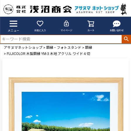
メニュー
お気に入り
マイページ
カート
お問い合わせ
アサヌマネットショップ
額縁・フォトスタンド
額縁
FUJICOLOR 木製額縁 YM-3 木地 アクリル ワイド４切