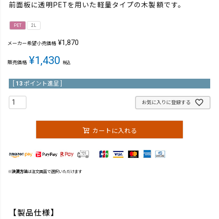
前面板に透明PETを用いた軽量タイプの木製額です。
PET
2L
¥
1,870
メーカー希望小売価格
¥
1,430
販売価格
税込
[
13
ポイント進呈 ]
お気に入りに登録する
カートに入れる
※
決済方法
は注文画面で選択いただけます
【製品仕様】