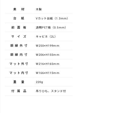
素材
木製
台紙
Vカット台紙（1.3mm）
前面板
透明PET板（0.5mm）
サイズ
キャビネ（2L）
額縁外寸
W250×H199mm
額縁内寸
W206×H155mm
マット外寸
W216×H165mm
マット内寸
W166×H115mm
重量
220g
付属品
吊りひも、スタンド付